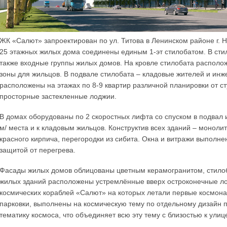
ЖК «Салют» запроектирован по ул. Титова в Ленинском районе г. 
25 этажных жилых дома соединены единым 1-эт стилобатом. В ст
также входные группы жилых домов. На кровле стилобата располо
зоны для жильцов. В подвале стилобата – кладовые жителей и инж
расположены на этажах по 8-9 квартир различной планировки от ст
просторные застекленные лоджии.
В домах оборудованы по 2 скоростных лифта со спуском в подвал
м/ места и к кладовым жильцов. Конструктив всех зданий – моноли
красного кирпича, перегородки из сибита. Окна и витражи выполне
защитой от перегрева.
Фасады жилых домов облицованы цветным керамогранитом, стило
жилых зданий расположены устремлённые вверх остроконечные л
космических кораблей «Салют» на которых летали первые космона
парковки, выполнены на космическую тему по отдельному дизайн 
тематику космоса, что объединяет всю эту тему с близостью к ули