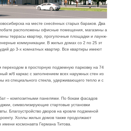
Новосибирска на месте снесённых старых бараков. Два
илобате расположены офисные помещения, магазины а
жены террасы квартир, прогулочные площадки и лаунж-
енерные коммуникации. В жилых домах со 2 по 25 эт
удий до 3-х комнатных квартир. Все квартиры имеют
 и переходом в просторную подземную парковку на 74
тный ж/б каркас с заполнением всех наружных стен из
ны из специального стекла, удерживающего тепло и с
бат – композитными панелями. По бокам фасадов
оджии, символизирующие стартовые установки
вты. Благоустройство дворов на кровле подземной
проекту. Холлы жилых домов также продолжают
це имени космонавта Германа Титова.