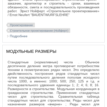
заказчик, архитектор и строитель - сроки, взаимные
обязанности, смета и последовательность произведения
работ. Эрнст Нойферт. «Строительное проектирование»
/ Ernst Neufert "BAUENTWURFSLEHRE"
Проектирование
Строительное проектирование (Нойферт)
Подробнее
о СТРОИТЕЛЬНЫЙ ПРОЕКТ. ПРОГРАММА
СТРОИТЕЛЬСТВА
МОДУЛЬНЫЕ РАЗМЕРЫ
Стандартные (нормативные) числа . Обычное
десятичное деление метра противоречит потребностям
техники в геометрических рядах чисел. Это определило
двойственность построения рядов стандартных чисел
путем последовательного деления пополам исходного
числа 1000, а именно: 1000; 500; 250; 125 и т.д. и
последовательного удвоения единицы 1; 2; 4; 6; 8; 16.
Размерности в строительстве. Модульная координация в
гражданском строительстве. Применение стандартных
чисел для строительства. Сравнительная таблица
стандартных чисел для строительства: Ряды чисел для
назначения размеров «вчерне» ; Ряды чисел для