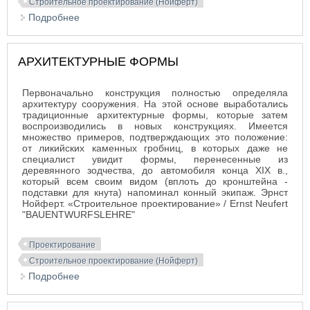
Строительное проектирование (Нойферт)
Подробнее
о ЧАСТИ ЗДАНИЙ КАК ВЫРАЖЕНИЕ СПОСОБОВ
ОБРАБОТКИ СТРОИТЕЛЬНЫХ МАТЕРИАЛОВ
АРХИТЕКТУРНЫЕ ФОРМЫ
Первоначально конструкция полностью определяла
архитектуру сооружения. На этой основе выработались
традиционные архитектурные формы, которые затем
воспроизводились в новых конструкциях. Имеется
множество примеров, подтверждающих это положение:
от ликийских каменных гробниц, в которых даже не
специалист увидит формы, перенесенные из
деревянного зодчества, до автомобиля конца XIX в.,
который всем своим видом (вплоть до кронштейна -
подставки для кнута) напоминал конный экипаж. Эрнст
Нойферт. «Строительное проектирование» / Ernst Neufert
"BAUENTWURFSLEHRE"
Проектирование
Строительное проектирование (Нойферт)
Подробнее
о АРХИТЕКТУРНЫЕ ФОРМЫ