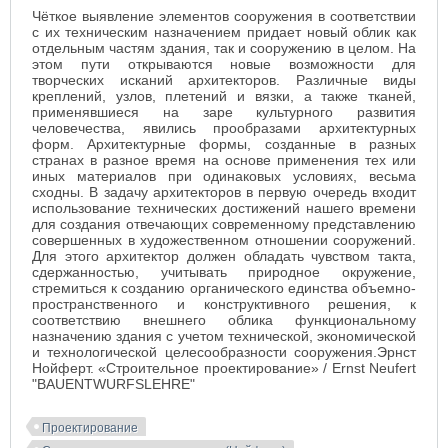
Чёткое выявление элементов сооружения в соответствии
с их техническим назначением придает новый облик как
отдельным частям здания, так и сооружению в целом. На
этом пути открываются новые возможности для
творческих исканий архитекторов. Различные виды
креплений, узлов, плетений и вязки, а также тканей,
применявшиеся на заре культурного развития
человечества, явились прообразами архитектурных
форм. Архитектурные формы, созданные в разных
странах в разное время на основе применения тех или
иных материалов при одинаковых условиях, весьма
сходны. В задачу архитекторов в первую очередь входит
использование технических достижений нашего времени
для создания отвечающих современному представлению
совершенных в художественном отношении сооружений.
Для этого архитектор должен обладать чувством такта,
сдержанностью, учитывать природное окружение,
стремиться к созданию органического единства объемно-
пространственного и конструктивного решения, к
соответствию внешнего облика функциональному
назначению здания с учетом технической, экономической
и технологической целесообразности сооружения.Эрнст
Нойферт. «Строительное проектирование» / Ernst Neufert
"BAUENTWURFSLEHRE"
Проектирование