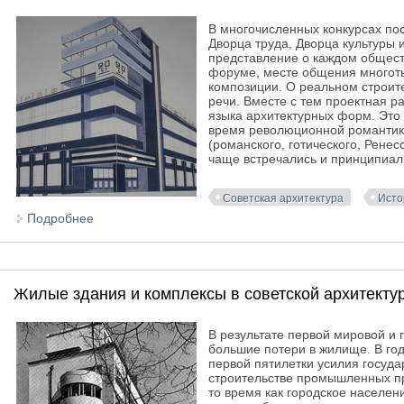
В многочисленных конкурсах п
Дворца труда, Дворца культуры 
представление о каждом общест
форуме, месте общения многот
композиции. О реальном строите
речи. Вместе с тем проектная р
языка архитектурных форм. Это 
время революционной романтик
(романского, готического, Ренес
чаще встречались и принципиал
Советская архитектура
Исто
Подробнее
о Общественные здания в советской архитектуре 1
Жилые здания и комплексы в советской архитектур
В результате первой мировой и 
большие потери в жилище. В го
первой пятилетки усилия госуд
строительстве промышленных пр
то время как городское населен