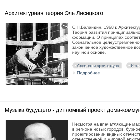
Архитектурная теория Эль Лисицкого
С.Н.Баландин. 1968 г. Архитект
Теория развития принципиально
формации. О принципах соответ
Сознательное целеустремлённое
законченное художественное во
научной основе.
Советская архитектура
Исто
Подробнее
о Архитектурная т
Музыка будущего - дипломный проект дома-коммун
Несмотря на впечатляющие масш
в регионе новых городов, бурное
проектировании видных отечест
отечественной и мировой архит