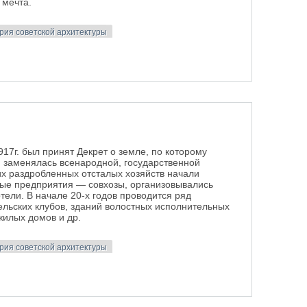
 мечта.
рия советской архитектуры
 и построения фундамента социалистической экономики 1917 -
917г. был принят Декрет о земле, по которому
ю заменялась всенародной, государственной
их раздробленных отсталых хозяйств начали
ные предприятия — совхозы, организовывались
ели. В начале 20-х годов проводится ряд
ельских клубов, зданий волостных исполнительных
жилых домов и др.
рия советской архитектуры
тского села 1917- начала 1930-х