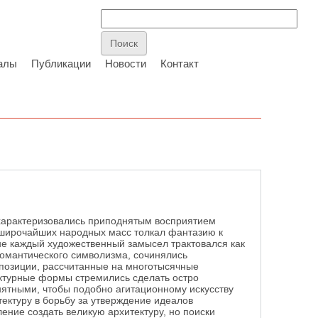
алы
Публикации
Новости
Контакт
характеризовались приподнятым восприятием
широчайших народных масс толкал фантазию к
не каждый художественный замысел трактовался как
романтического символизма, сочинялись
позиции, рассчитанные на многотысячные
ктурные формы стремились сделать остро
ятными, чтобы подобно агитационному искусству
ектуру в борьбу за утверждение идеалов
ние создать великую архитектуру, но поиски