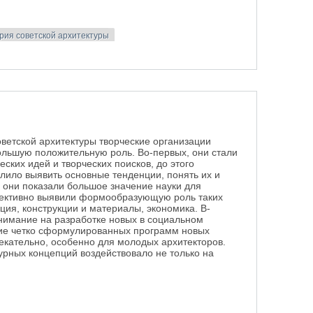
рия советской архитектуры
ветской архитектуры творческие организации
ольшую положительную роль. Во-первых, они стали
ских идей и творческих поисков, до этого
олило выявить основные тенденции, понять их и
, они показали большое значение науки для
бъективно выявили формообразующую роль таких
ция, конструкции и материалы, экономика. В-
внимание на разработке новых в социальном
чие четко сформулированных программ новых
екательно, особенно для молодых архитекторов.
урных концепций воздействовало не только на