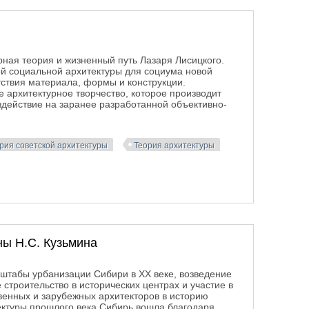
урная теория и жизненный путь Лазаря Лисицкого.
й социальной архитектуры для социума новой
ствия материала, формы и конструкции.
 архитектурное творчество, которое производит
здействие на заранее разработанной объективно-
рия советской архитектуры
Теория архитектуры
еория Эль Лисицкого
ы Н.С. Кузьмина
табы урбанизации Сибири в ХХ веке, возведение
 строительство в исторических центрах и участие в
венных и зарубежных архитекторов в историю
ектуры прошлого века Сибирь вошла благодаря