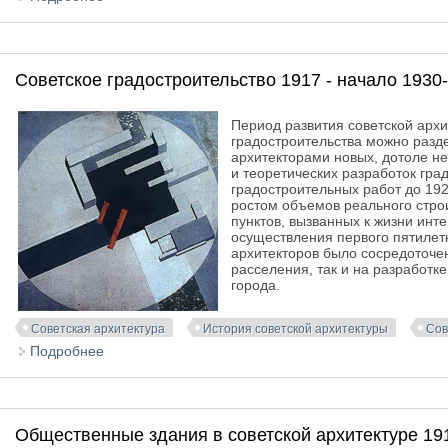
Советское градостроительство 1917 - начало 1930
Период развития советской архит
градостроительства можно разде
архитекторами новых, дотоле не
и теоретических разработок гра
градостроительных работ до 1926
ростом объемов реального стро
пунктов, вызванных к жизни ин
осуществления первого пятилетн
архитекторов было сосредоточе
расселения, так и на разработк
города.
Советская архитектура
История советской архитектуры
Сов
Подробнее
о Советское градостроительство 1917 - начало 193
Общественные здания в советской архитектуре 191