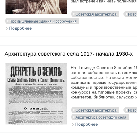
был встречен как невыполнимая
Советская архитектура
Исто
Промышленные здания и сооружения
Подробнее
о Промышленные сооружения эпохи восстановления
начало 1930-х
Архитектура советского села 1917- начала 1930-х
На II съезде Советов 8 ноября 1
частная собственность на земл
собственностью. На месте мелк
возникать первые государствен
коммуны и производственные арт
конкурсов на типовые проекты с
комитетов, библиотек, сельских 
Советская архитектура
Исто
Архитектура советского села
Подробнее
о Архитектура сове