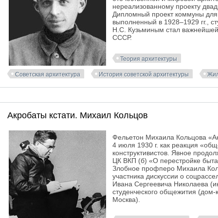
нереализованному проекту двадц
Дипломный проект коммуны для 
выполненный в 1928–1929 гг., с
Н.С. Кузьминым стал важнейшей
СССР.
Теория архитектуры
Советская архитектура
История советской архитектуры
Жил
Акробаты кстати. Михаил Кольцов
Фельетон Михаила Кольцова «Ак
4 июля 1930 г. как реакция «об
конструктивистов. Явное продо
ЦК ВКП (б) «О перестройке быта»
Злобное профперо Михаила Коль
участника дискуссии о соцрассе
Ивана Сергеевича Николаева (и
студенческого общежития (дом-к
Москва).