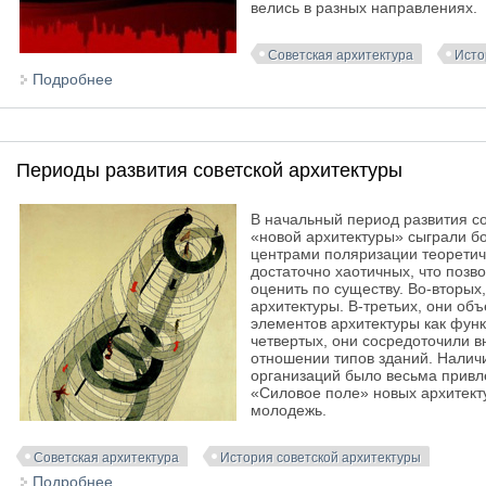
велись в разных направлениях.
Советская архитектура
Исто
Подробнее
о Советская архитектура 1920-1950 гг.
Периоды развития советской архитектуры
В начальный период развития со
«новой архитектуры» сыграли б
центрами поляризации теоретиче
достаточно хаотичных, что позв
оценить по существу. Во-вторых
архитектуры. В-третьих, они о
элементов архитектуры как функ
четвертых, они сосредоточили 
отношении типов зданий. Нали
организаций было весьма привл
«Силовое поле» новых архитект
молодежь.
Советская архитектура
История советской архитектуры
Подробнее
о Периоды развития советской архитектуры