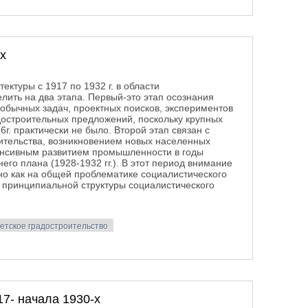
-х
ектуры с 1917 по 1932 г. в области
лить на два этапа. Первый-это этап осознания
обычных задач, проектных поисков, экспериментов
достроительных предложений, поскольку крупных
г. практически не было. Второй этап связан с
ительства, возникновением новых населенных
тенсивным развитием промышленности в годы
его плана (1928-1932 гг.). В этот период внимание
но как на общей проблематике социалистического
е принципиальной структуры социалистического
етское градостроительство
0-х
7- начала 1930-х