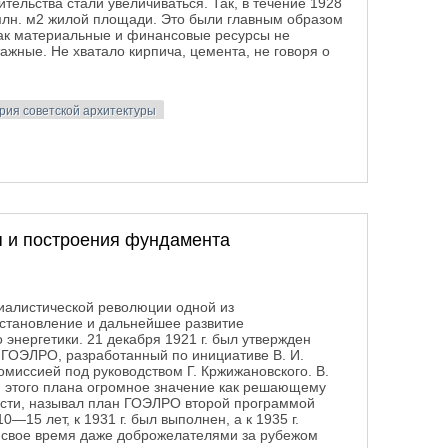
тельства стали увеличиваться. Так, в течение 1928
 млн. м2 жилой площади. Это были главным образом
ак материальные и финансовые ресурсы не
ажные. Не хватало кирпича, цемента, не говоря о
рия советской архитектуры
ре 1917- начала 1930-х
 и построения фундамента
иалистической революции одной из
становление и дальнейшее развитие
энергетики. 21 декабря 1921 г. был утвержден
ГОЭЛРО, разработанный по инициативе В. И.
миссией под руководством Г. Кржижановского. В.
 этого плана огромное значение как решающему
сти, называл план ГОЭЛРО второй программой
0—15 лет, к 1931 г. был выполнен, а к 1935 г.
в свое время даже доброжелателями за рубежом