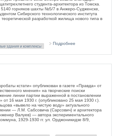
атитрехлетнего студента-архитектора из Томска.
5140 горняков шахты №5/7 в Анжеро-Судженске,
тудентом Сибирского технологического института
 теоретической разработкой жилища нового типа в
Подробнее
о Музыка будущего -
ые здания и комплексы
дипломный проект дома-
коммуны Н.С. Кузьмина
робаты кстати» опубликован в газете «Правда» от
щественного мнения» на творческие поиски
лжение линии партии выраженной в постановлении
 от 16 мая 1930 г. (опубликовано 25 мая 1930 г.).
цова «вывело на чистую воду» актуального
лении — Л.М. Сабсовича (Сарсович) и архитектора
нженер Валуев) — автора экспериментального
оммуна, 1929-1930 гг. ул. Орджоникидзе 8/9,