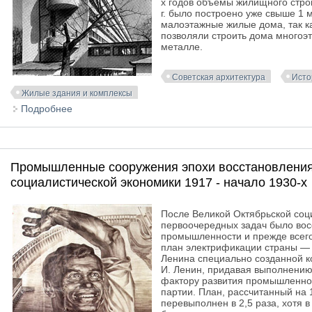
х годов объемы жилищного строи
г. было построено уже свыше 1
малоэтажные жилые дома, так к
позволяли строить дома многоэт
металле.
Советская архитектура
Исто
Жилые здания и комплексы
Подробнее
о Жилые здания и комплексы в советской архитекту
Промышленные сооружения эпохи восстановления
социалистической экономики 1917 - начало 1930-х
После Великой Октябрьской соц
первоочередных задач было вос
промышленности и прежде всего 
план электрификации страны — 
Ленина специально созданной ко
И. Ленин, придавая выполнению
фактору развития промышленно
партии. План, рассчитанный на 1
перевыполнен в 2,5 раза, хотя 