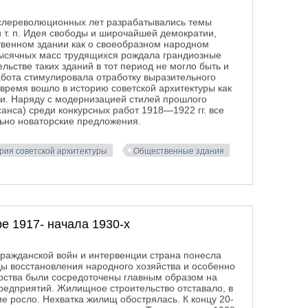
ослереволюционных лет разрабатывались темы
и т. п. Идея свободы и широчайшей демократии,
венном здании как о своеобразном народном
ысячных масс трудящихся рождала грандиозные
льстве таких зданий в тот период не могло быть и
абота стимулировала отработку выразительного
время вошло в историю советской архитектуры как
и. Наряду с модернизацией стилей прошлого
санса) среди конкурсных работ 1918—1922 гг. все
ьно новаторские предложения.
рия советской архитектуры
Общественные здания
917- начала 1930-х
е 1917- начала 1930-х
гражданской войн и интервенции страна понесла
ды восстановления народного хозяйства и особенно
арства были сосредоточены главным образом на
едприятий. Жилищное строительство отставало, в
ие росло. Нехватка жилищ обострялась. К концу 20-