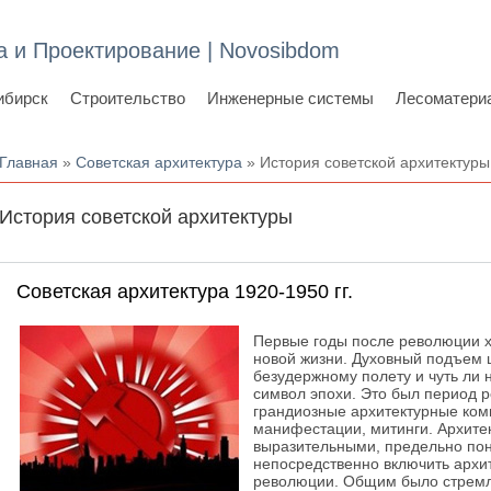
а и Проектирование | Novosibdom
ибирск
Строительство
Инженерные системы
Лесоматери
Вы здесь
Главная
»
Советская архитектура
» История советской архитектуры
История советской архитектуры
Советская архитектура 1920-1950 гг.
Первые годы после революции 
новой жизни. Духовный подъем 
безудержному полету и чуть ли 
символ эпохи. Это был период 
грандиозные архитектурные ком
манифестации, митинги. Архите
выразительными, предельно пон
непосредственно включить архит
революции. Общим было стремле