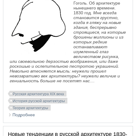
Гоголь. Об архитектуре
нынешнего времени.
1830 год.
Мне всегда
становится грустно,
когда я гляжу на новые
здания, беспрерывно
строящиеся, на которые
брошены миллионы и из
которых редкие
останавливают
изумленный глаз
величеством рисунка,
или своевольною дерзостью воображения, или даже
роскошью и ослепительною пестротою украшений.
Невольно втесняется мысль: неужели прошел
невозвратимо век архитектуры? неужели величие и
гениальность больше не посетят нас....
Русская архитектура XIX века
История русской архитектуры
Теория архитектуры
Подробнее
о Об архитектуре нынешнего времени. Н.В.
Гоголь
Новые тенденции в русской архитектуре 1830-