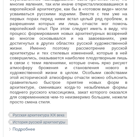
многие явления, так или иначе откристаллизовавшиеся в
европейской архитектуре, как бы в «готовом виде» могли
усваиваться русскими зодчими. Вместе с тем уже на
первых порах перед ними встал целый ряд проблем, в
разрешении которых им лишь отчасти мог помочь
европейский опыт. При этом следует иметь в виду, что
процесс формирования новых архитектурных воззрений
во многом основывался и на завоеваниях, уже
достигнутых в других областях русской художественной
жизни. Именно поэтому рассмотрение русской
архитектуры и тех стилевых изменений, которые в ней
совершились, оказывается наиболее плодотворным лишь
в связи с теми явлениями, которые очень ярко рисуют
атмосферу брожения и становления нового в
художественной жизни в целом. Особыми свойствами
этой исторической атмосферы отчасти можно объяснить
сравнительно быстрое приятие новых форм в
архитектуре, сменивших когда-то незыблемые формы
позднего русского классицизма, закат которого оказался
для современников чем-то неизмеримо большим, нежели
просто смена стиля.
Русская архитектура XIX века
История русской архитектуры
Подробнее
о Новые тенденции в русской архитектуре 1830-
1850-х годов