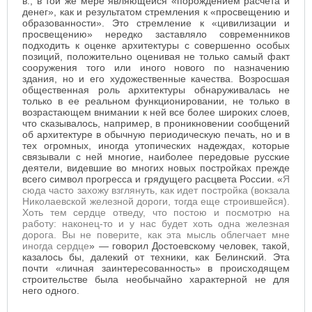
в., в той же мере являющейся «порождением расчета и
денег», как и результатом стремления к «просвещению и
образованности». Это стремление к «цивилизации и
просвещению» нередко заставляло современников
подходить к оценке архитектуры с совершенно особых
позиций, положительно оценивая не только самый факт
сооружения того или иного нового по назначению
здания, но и его художественные качества. Возросшая
общественная роль архитектуры обнаруживалась не
только в ее реальном функционировании, не только в
возрастающем внимании к ней все более широких слоев,
что сказывалось, например, в проникновении сообщений
об архитектуре в обычную периодическую печать, но и в
тех огромных, иногда утопических надеждах, которые
связывали с ней многие, наиболее передовые русские
деятели, видевшие во многих новых постройках прежде
всего символ прогресса и грядущего расцвета России. «
Я
сюда часто захожу взглянуть, как идет постройка (вокзала
Николаевской железной дороги, тогда еще строившейся).
Хоть тем сердце отведу, что постою и посмотрю на
работу: наконец-то и у нас будет хоть одна железная
дорога. Вы не поверите, как эта мысль облегчает мне
иногда сердце
»
— говорил Достоевскому человек, такой,
казалось бы, далекий от техники, как Белинский. Эта
почти «личная заинтересованность» в происходящем
строительстве была необычайно характерной не для
него одного.