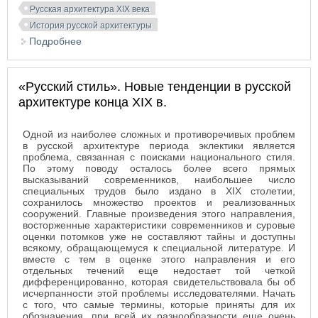
Русская архитектура XIX века
История русской архитектуры
Подробнее
о Развитие новых типов сооружений и его
влияние на архитектурно-художественный
процесс
«Русский стиль». Новые тенденции в русской
архитектуре конца XIX в.
Одной из наиболее сложных и противоречивых проблем
в русской архитектуре периода эклектики является
проблема, связанная с поисками национального стиля.
По этому поводу осталось более всего прямых
высказываний современников, наибольшее число
специальных трудов было издано в XIX столетии,
сохранилось множество проектов и реализованных
сооружений. Главные произведения этого направления,
восторженные характеристики современников и суровые
оценки потомков уже не составляют тайны и доступны
всякому, обращающемуся к специальной литературе. И
вместе с тем в оценке этого направления и его
отдельных течений еще недостает той четкой
дифференцированно, которая свидетельствовала бы об
исчерпанности этой проблемы исследователями. Начать
с того, что самые термины, которые приняты для их
обозначения, при всей их разнообразности еще очень