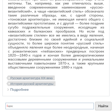
неточны. Так, например, как уже отмечалось выше,
введенное современниками наименование «русско-
византийский», а чаще «византийский стиль» обозначало
такие различные образцы, как, с одной стороны,
«тоновская архитектура», не имеющая ничего общего с
византийскими прототипами, и с другой — более поздние
сугубо подражательные сооружения, исходящие из
кавказских и балканских прообразов. Но если под
«византийским стилем» все же имелись в виду явления,
достаточно близкие по своей идейной и социальной
сущности, то более широкое понятие «русский стиль»
объединяло явления еще более неоднородные, начиная
с романтических «пейзанских» придворных построек
1820—1840-х годов и кончая более демократическими
массовыми деревянными сооружениями и уникальными
выставочными павильонами 1870-х, а также крупными
общественными сооружениями 1880-х годов.
Русская архитектура XIX века
История русской архитектуры
Подробнее
о «Русский стиль». Новые тенденции в русской
архитектуре конца XIX в.