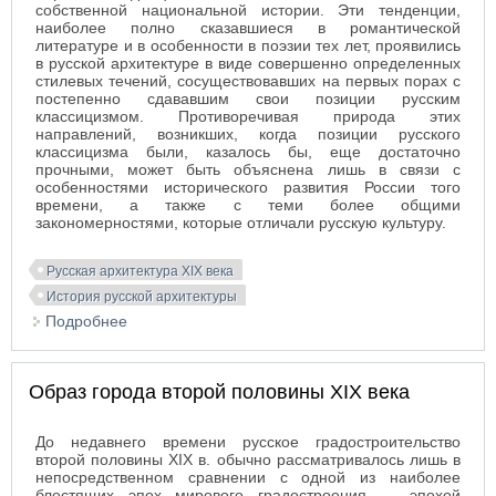
собственной национальной истории. Эти тенденции,
наиболее полно сказавшиеся в романтической
литературе и в особенности в поэзии тех лет, проявились
в русской архитектуре в виде совершенно определенных
стилевых течений, сосуществовавших на первых порах с
постепенно сдававшим свои позиции русским
классицизмом. Противоречивая природа этих
направлений, возникших, когда позиции русского
классицизма были, казалось бы, еще достаточно
прочными, может быть объяснена лишь в связи с
особенностями исторического развития России того
времени, а также с теми более общими
закономерностями, которые отличали русскую культуру.
Русская архитектура XIX века
История русской архитектуры
Подробнее
о Начало поисков национального стиля в 1830-
1850-х годах
Образ города второй половины XIX века
До недавнего времени русское градостроительство
второй половины XIX в. обычно рассматривалось лишь в
непосредственном сравнении с одной из наиболее
блестящих эпох мирового градостроения — эпохой