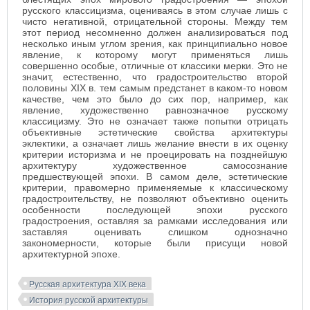
русского классицизма, оцениваясь в этом случае лишь с
чисто негативной, отрицательной стороны. Между тем
этот период несомненно должен анализироваться под
несколько иным углом зрения, как принципиально новое
явление, к которому могут применяться лишь
совершенно особые, отличные от классики мерки. Это не
значит, естественно, что градостроительство второй
половины XIX в. тем самым предстанет в каком-то новом
качестве, чем это было до сих пор, например, как
явление, художественно равнозначное русскому
классицизму. Это не означает также попытки отрицать
объективные эстетические свойства архитектуры
эклектики, а означает лишь желание внести в их оценку
критерии историзма и не проецировать на позднейшую
архитектуру художественное самосознание
предшествующей эпохи. В самом деле, эстетические
критерии, правомерно применяемые к классическому
градостроительству, не позволяют объективно оценить
особенности последующей эпохи русского
градостроения, оставляя за рамками исследования или
заставляя оценивать слишком однозначно
закономерности, которые были присущи новой
архитектурной эпохе.
Русская архитектура XIX века
История русской архитектуры