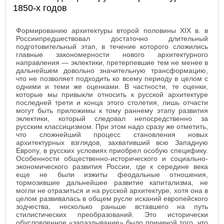
1850-х годов
Формированию архитектуры второй половины XIX в. в
Россиипредшествовал достаточно длительный
подготовительный этап, в течение которого сложились
главные закономерности нового архитектурного
направления — эклектики, претерпевшие тем не менее в
дальнейшем довольно значительную трансформацию,
что не позволяет подходить ко всему периоду в целом с
одними и теми же оценками. В частности, те оценки,
которые мы привыкли относить к русской архитектуре
последней трети и конца этого столетия, лишь отчасти
могут быть приложимы к тому раннему этапу развития
эклектики, который следовал непосредственно за
русским классицизмом. При этом надо сразу же отметить,
что сложнейший процесс становления новых
архитектурных взглядов, захвативший всю Западную
Европу, в русских условиях приобрел особую специфику.
Особенности общественно-исторического и социально-
экономического развития России, где к середине века
еще не были изжиты феодальные отношения,
тормозившие дальнейшее развитие капитализма, не
могли не отразиться и на русской архитектуре, хотя она в
целом развивалась в общем русле исканий европейского
зодчества, несколько раньше вставшего на путь
стилистических преобразований. Это исторически
обусловленное «запаздывание» было причиной того, что