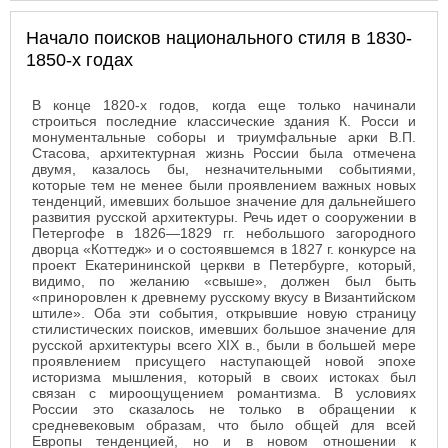
Начало поисков национального стиля в 1830-
1850-х годах
В конце 1820-х годов, когда еще только начинали
строиться последние классические здания К. Росси и
монументальные соборы и триумфальные арки В.П.
Стасова, архитектурная жизнь России была отмечена
двумя, казалось бы, незначительными событиями,
которые тем не менее были проявлением важных новых
тенденций, имевших большое значение для дальнейшего
развития русской архитектуры. Речь идет о сооружении в
Петергофе в 1826—1829 гг. небольшого загородного
дворца «Коттедж» и о состоявшемся в 1827 г. конкурсе на
проект Екатерининской церкви в Петербурге, который,
видимо, по желанию «свыше», должен был быть
«приноровлен к древнему русскому вкусу в Византийском
штиле». Оба эти события, открывшие новую страницу
стилистических поисков, имевших большое значение для
русской архитектуры всего XIX в., были в большей мере
проявлением присущего наступающей новой эпохе
историзма мышления, который в своих истоках был
связан с мироощущением романтизма. В условиях
России это сказалось не только в обращении к
средневековым образам, что было общей для всей
Европы тенденцией, но и в новом отношении к