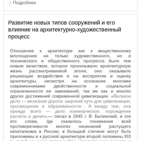
Подробнее
о Образ города второй половины XIX века
Развитие новых типов сооружений и его
влияние на архитектурно-художественный
процесс
Отношение к архитектуре как к вещественному
воплощению не только художественного, но и
технического и общественного прогресса было тем
новым качеством, которое пронизывало архитектурную
жизнь рассматриваемой эпохи; оно оказывало
решающее воздействие и на восприятие и оценку
архитектуры, несмотря на осознание многими
современниками двойственности и социальной
ограниченности ее завоеваний, так же как и многих
других достижений современной цивилизации. «
Великое
дело — железная дорога: широкий путь для цивилизации,
просвещения и образованности... А между тем, она
прежде всего — дело коммерческое, порождение
расчета и денег
»,— писал в 1845 г. В. Белинский, и эти
его слова, где сказалось понимание всей
противоречивости многих начинаний растущего
капитализма в России, в большой степени могут быть
приложимы и к русской архитектуре второй половины XIX