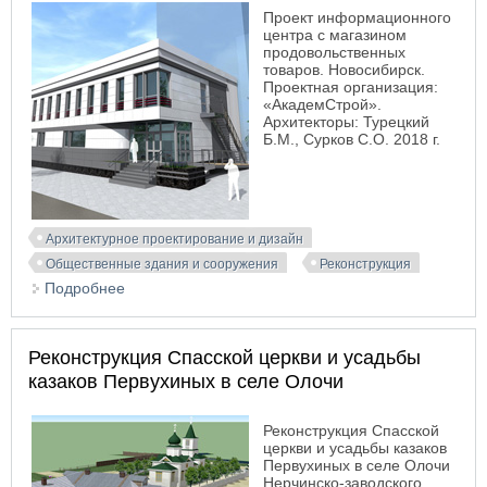
Проект информационного
центра с магазином
продовольственных
товаров. Новосибирск.
Проектная организация:
«АкадемСтрой».
Архитекторы: Турецкий
Б.М., Сурков С.О. 2018 г.
Архитектурное проектирование и дизайн
Общественные здания и сооружения
Реконструкция
Подробнее
о Проект информационного центра с магазином
продовольственных товаров
Реконструкция Спасской церкви и усадьбы
казаков Первухиных в селе Олочи
Реконструкция Спасской
церкви и усадьбы казаков
Первухиных в селе Олочи
Нерчинско-заводского