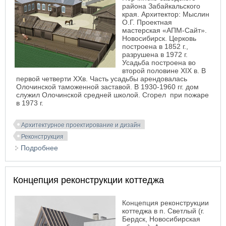
района Забайкальского
края. Архитектор: Мыслин
О.Г. Проектная
мастерская «АПМ-Сайт».
Новосибирск. Церковь
построена в 1852 г.,
разрушена в 1972 г.
Усадьба построена во
второй половине XIX в. В
первой четверти ХХв. Часть усадьбы арендовалась
Олочинской таможенной заставой. В 1930-1960 гг. дом
служил Олочинской средней школой. Сгорел при пожаре
в 1973 г.
Архитектурное проектирование и дизайн
Реконструкция
Подробнее
о Реконструкция Спасской церкви и усадьбы
казаков Первухиных в селе Олочи
Концепция реконструкции коттеджа
Концепция реконструкции
коттеджа в п. Светлый (г.
Бердск, Новосибирская