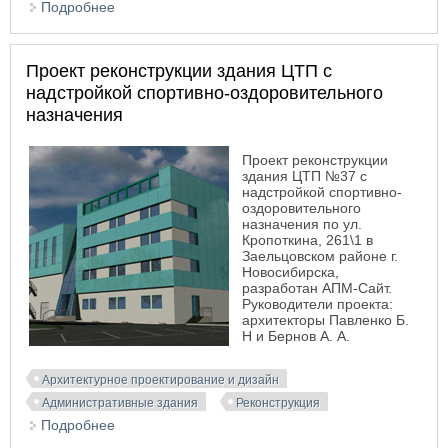
Подробнее
о Проект реконструкции здания с надстройкой 2-х
этажей офисного назначения
Проект реконструкции здания ЦТП с
надстройкой спортивно-оздоровительного
назначения
Проект реконструкции
здания ЦТП №37 с
надстройкой спортивно-
оздоровительного
назначения по ул.
Кропоткина, 261\1 в
Заельцовском районе г.
Новосибирска,
разработан АПМ-Сайт.
Руководители проекта:
архитекторы Павленко Б.
Н и Бернов А. А.
Архитектурное проектирование и дизайн
Административные здания
Реконструкция
Подробнее
о Проект реконструкции здания ЦТП с
надстройкой спортивно-оздоровительного