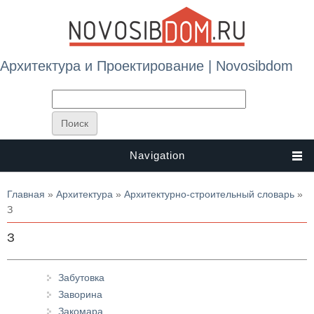
Архитектура и Проектирование | Novosibdom
Navigation
Вы здесь
Главная
»
Архитектура
»
Архитектурно-строительный словарь
»
З
З
Забутовка
Заворина
Закомара