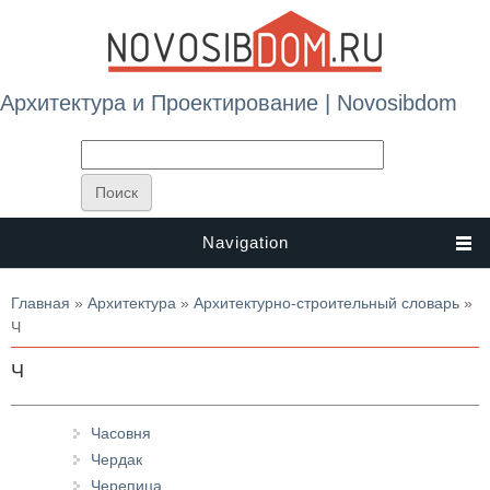
Архитектура и Проектирование | Novosibdom
Navigation
Вы здесь
Главная
»
Архитектура
»
Архитектурно-строительный словарь
»
Ч
Ч
Часовня
Чердак
Черепица