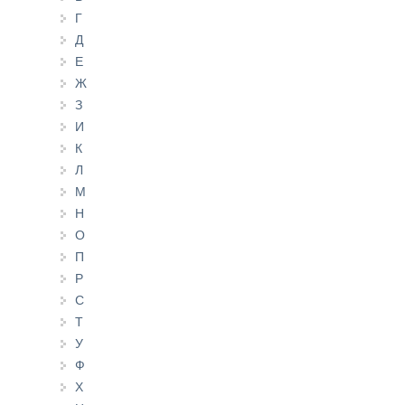
Г
Д
Е
Ж
З
И
К
Л
М
Н
О
П
Р
С
Т
У
Ф
Х