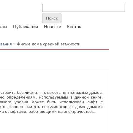
алы
Публикации
Новости
Контакт
ования
» Жилые дома средней этажности
 строить без лифта,— с высоты пятиэтажных домов.
асно определениям, используемым в данной книге,
какого уровня может быть использован лифт с
-кто склонен считать восьмиэтажные дома домами
ма с лифтами, работающими на электричестве....