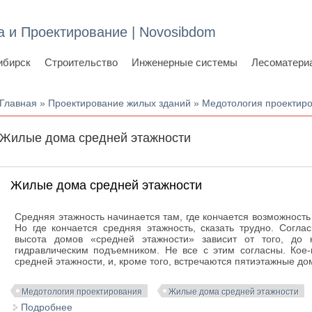
а и Проектирование | Novosibdom
ибирск
Строительство
Инженерные системы
Лесоматери
Вы здесь
Главная
»
Проектирование жилых зданий
»
Медотология проектир
Жилые дома средней этажности
Жилые дома средней этажности
Средняя этажность начинается там, где кончается возможность
Но где кончается средняя этажность, сказать трудно. Согл
высота домов «средней этажности» зависит от того, до 
гидравлическим подъемником. Не все с этим согласны. Кое
средней этажности, и, кроме того, встречаются пятиэтажные до
Медотология проектирования
Жилые дома средней этажности
Подробнее
о Жилые дома средней этажности