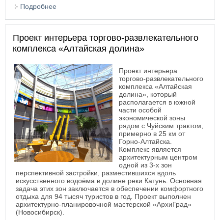
Подробнее
о Проект фирменного магазина «Торговая
площадь». Новосибирск
Проект интерьера торгово-развлекательного
комплекса «Алтайская долина»
Проект интерьера
торгово-развлекательного
комплекса «Алтайская
долина», который
располагается в южной
части особой
экономической зоны
рядом с Чуйским трактом,
примерно в 25 км от
Горно-Алтайска.
Комплекс является
архитектурным центром
одной из 3-х зон
перспективной застройки, разместившихся вдоль
искусственного водоёма в долине реки Катунь. Основная
задача этих зон заключается в обеспечении комфортного
отдыха для 94 тысяч туристов в год. Проект выполнен
архитектурно-планировочной мастерской «АрхиГрад»
(Новосибирск).