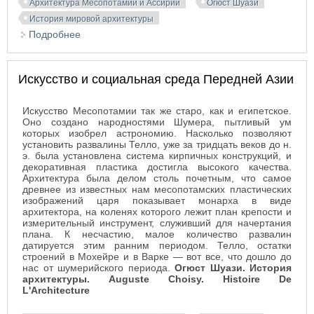
Архитектура Месопотамии и Ассирии
Огюст Шуази
История мировой архитектуры
Подробнее
о Архитектурные памятники Месопотамии и
Ассирии
Искусство и социальная среда Передней Азии
Искусство Месопотамии так же старо, как и египетское.
Оно создано народностями Шумера, пытливый ум
которых изобрел астрономию. Насколько позволяют
установить развалины Телло, уже за тридцать веков до н.
э. была установлена система кирпичных конструкций, и
декоративная пластика достигла высокого качества.
Архитектура была делом столь почетным, что самое
древнее из известных нам месопотамских пластических
изображений царя показывает монарха в виде
архитектора, на коленях которого лежит план крепости и
измерительный инструмент, служивший для начертания
плана. К несчастию, малое количество развалин
датируется этим ранним периодом. Телло, остатки
строений в Мохейре и в Варке — вот все, что дошло до
нас от шумерийского периода.
Огюст Шуази. История
архитектуры. Auguste Choisy. Histoire De
L'Architecture