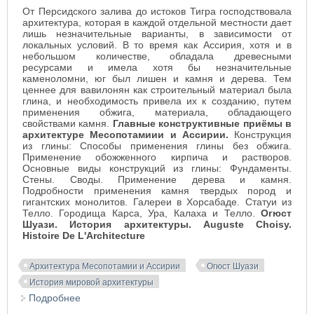
От Персидского залива до истоков Тигра господствовала
архитектура, которая в каждой отдельной местности дает
лишь незначительные варианты, в зависимости от
локальных условий. В то время как Ассирия, хотя и в
небольшом количестве, обладала древесными
ресурсами и имела хотя бы незначительные
каменоломни, юг был лишен и камня и дерева. Тем
ценнее для вавилонян как строительный материал была
глина, и необходимость привела их к созданию, путем
применения обжига, материала, обладающего
свойствами камня.
Главные конструктивные приёмы в
архитектуре Месопотамиии и Ассирии.
Конструкция
из глины: Способы применения глины без обжига.
Применение обожженного кирпича и растворов.
Основные виды конструкций из глины: Фундаменты.
Стены. Своды. Применение дерева и камня.
Подробности применения камня твердых пород и
гигантских монолитов. Галереи в Хорсабаде. Статуи из
Телло. Городища Карса, Ура, Калаха и Телло.
Огюст
Шуази. История архитектуры. Auguste Choisy.
Histoire De L'Architecture
Архитектура Месопотамии и Ассирии
Огюст Шуази
История мировой архитектуры
Подробнее
о Конструктивные приёмы в архитектуре
Передней Азии