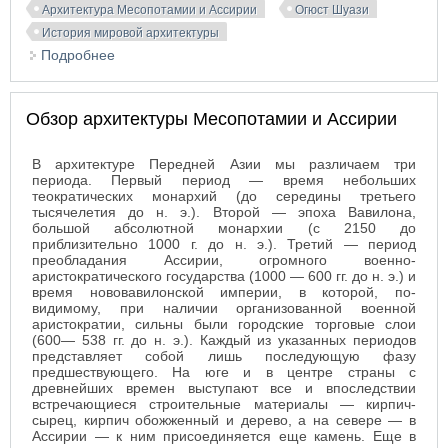
Архитектура Месопотамии и Ассирии
Огюст Шуази
История мировой архитектуры
Подробнее
о Искусство и социальная среда Передней Азии
Обзор архитектуры Месопотамии и Ассирии
В архитектуре Передней Азии мы различаем три
периода. Первый период — время небольших
теократических монархий (до середины третьего
тысячелетия до н. э.). Второй — эпоха Вавилона,
большой абсолютной монархии (с 2150 до
приблизительно 1000 г. до н. э.). Третий — период
преобладания Ассирии, огромного военно-
аристократического государства (1000 — 600 гг. до н. э.) и
время нововавилонской империи, в которой, по-
видимому, при наличии организованной военной
аристократии, сильны были городские торговые слои
(600— 538 гг. до н. э.). Каждый из указанных периодов
представляет собой лишь последующую фазу
предшествующего. На юге и в центре страны с
древнейших времен выступают все и впоследствии
встречающиеся строительные материалы — кирпич-
сырец, кирпич обожженный и дерево, а на севере — в
Ассирии — к ним присоединяется еще камень. Еще в