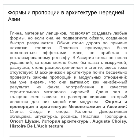
Формы и пропорции в архитектуре Передней
Азии
Глина, материал лепщиков, позволяет создавать любые
формы, но если она не подвергнута обжигу, созданное
быстро разрушается. Обжиг стоил дорого по причине
нехватки топлива. Пластика принуждена была
пользоваться эффектами масс, не прибегая к
детализированному рельефу. В Ассирии стена не несла
украшений, которые можно было бы назвать выкружкой;
распушка, столь распространенная в Египте, здесь тоже
отсутствует. В ассирийской архитектуре почти бесцельно
проверять законы пропорций и модульных отношений:
мы уже видели, что они вытекают, как неизбежный
результат, из факта употребления в качестве
строительного материала кирпичей. Длина зал и
толщина стен зависят от размеров кирпича, который
является для них мерой или модулем...
Формы и
пропорции в архитектуре Месопотамиии и Ассирии:
Стены. Своды и опора. Колонна. Декоративная
облицовка, штукатурка, роспись. Пластика. Пропорции.
Огюст Шуази. История архитектуры. Auguste Choisy.
Histoire De L'Architecture