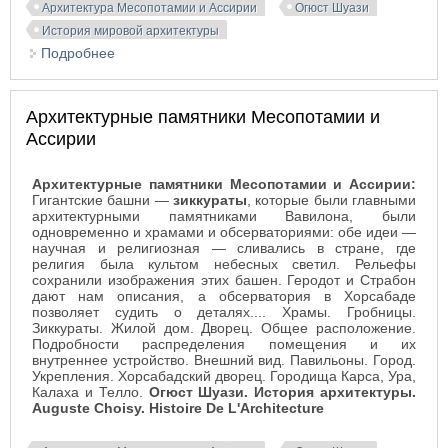
Архитектура Месопотамии и Ассирии
Огюст Шуази
История мировой архитектуры
Подробнее
о Формы и пропорции в архитектуре Передней
Азии
Архитектурные памятники Месопотамии и
Ассирии
Архитектурные памятники Месопотамии и Ассирии:
Гигантские башни —
зиккураты
, которые были главными
архитектурными памятниками Вавилона, были
одновременно и храмами и обсерваториями: обе идеи —
научная и религиозная — сливались в стране, где
религия была культом небесных светил. Рельефы
сохранили изображения этих башен. Геродот и Страбон
дают нам описания, а обсерватория в Хорсабаде
позволяет судить о деталях.... Храмы. Гробницы.
Зиккураты. Жилой дом. Дворец. Общее расположение.
Подробности распределения помещения и их
внутреннее устройство. Внешний вид. Павильоны. Город.
Укрепления. Хорсабадский дворец. Городища Карса, Ура,
Калаха и Телло.
Огюст Шуази. История архитектуры.
Auguste Choisy. Histoire De L'Architecture