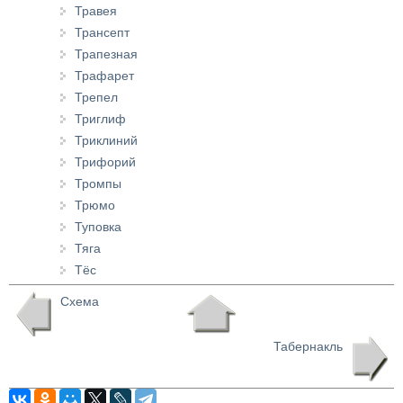
Травея
Трансепт
Трапезная
Трафарет
Трепел
Триглиф
Триклиний
Трифорий
Тромпы
Трюмо
Туповка
Тяга
Тёс
Схема
Табернакль