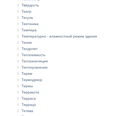
Твёрдость
Театр
Тегула
Тектоника
Темпера
Температурно - влажностный режим здания
Тения
Теодолит
Теплоемкость
Теплоизоляция
Теплоусвоение
Терем
Термодекор
Термы
Терракота
Терраса
Террацо
Тетива