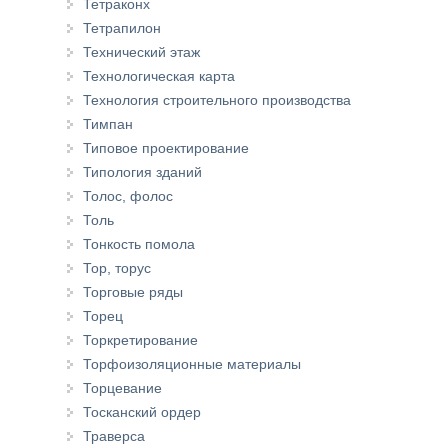
Тетраконх
Тетрапилон
Технический этаж
Технологическая карта
Технология строительного производства
Тимпан
Типовое проектирование
Типология зданий
Толос, фолос
Толь
Тонкость помола
Тор, торус
Торговые ряды
Торец
Торкретирование
Торфоизоляционные материалы
Торцевание
Тосканский ордер
Траверса