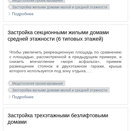
Медотология проектирования
Засторойка жилыми домами малой и средней этажности
Подробнее
о Застройка секционными жилыми домами
средней этажности (5 типовых этажей)
Застройка секционными жилыми домами
средней этажности (6 типовых этажей)
Чтобы увеличить рекреационную площадь по сравнению
с площадью, рассмотренной в предыдущем примере, и
снизить впечатление «моря асфальта», примем
размещение стоянок в двухэтажном гараже, крыша
которого используется под зону отдыха.....
Медотология проектирования
Засторойка жилыми домами малой и средней этажности
Подробнее
о Застройка секционными жилыми домами
средней этажности (6 типовых этажей)
Застройка трехэтажными безлифтовыми
домами