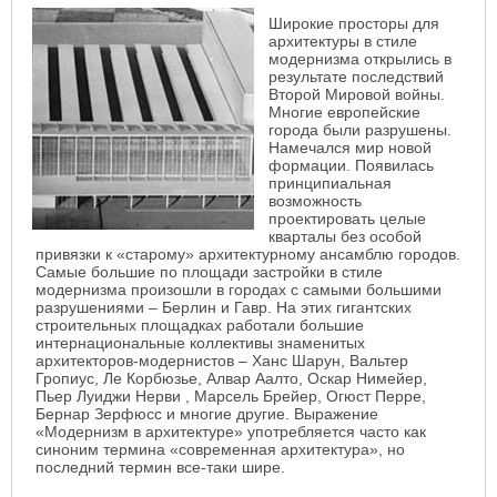
Широкие просторы для
архитектуры в стиле
модернизма открылись в
результате последствий
Второй Мировой войны.
Многие европейские
города были разрушены.
Намечался мир новой
формации. Появилась
принципиальная
возможность
проектировать целые
кварталы без особой
привязки к «старому» архитектурному ансамблю городов.
Самые большие по площади застройки в стиле
модернизма произошли в городах с самыми большими
разрушениями – Берлин и Гавр. На этих гигантских
строительных площадках работали большие
интернациональные коллективы знаменитых
архитекторов-модернистов – Ханс Шарун, Вальтер
Гропиус, Ле Корбюзье, Алвар Аалто, Оскар Нимейер,
Пьер Луиджи Нерви , Марсель Брейер, Огюст Перре,
Бернар Зерфюсс и многие другие. Выражение
«Модернизм в архитектуре» употребляется часто как
синоним термина «современная архитектура», но
последний термин все-таки шире.