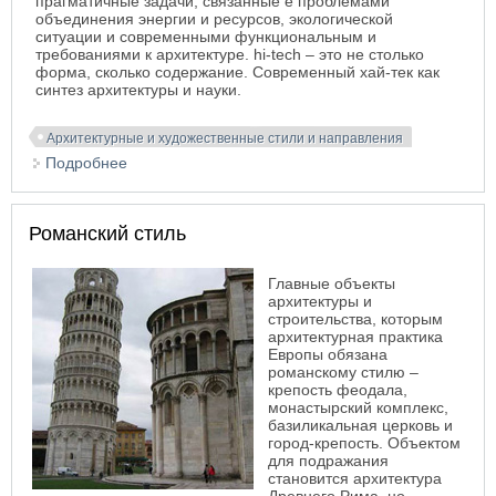
прагматичные задачи, связанные е проблемами
объединения энергии и ресурсов, экологической
ситуации и современными функциональным и
требованиями к архитектуре. hi-tech – это не столько
форма, сколько содержание. Современный хай-тек как
синтез архитектуры и науки.
Архитектурные и художественные стили и направления
Подробнее
о Хай-тэк. Hi-tech
Романский стиль
Главные объекты
архитектуры и
строительства, которым
архитектурная практика
Европы обязана
романскому стилю –
крепость феодала,
монастырский комплекс,
базиликальная церковь и
город-крепость. Объектом
для подражания
становится архитектура