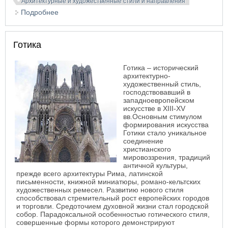
Архитектурные и художественные стили и направления
Подробнее
о Звериный стиль. Скифский стиль. Зооморфная
знаковая система
Готика
Готика
–
исторический
архитектурно-
художественный стиль,
господствовавший в
западноевропейском
искусстве в XIII-XV
вв.
Основным стимулом
формирования искусства
Готики стало уникальное
соединение
христианского
мировоззрения, традиций
античной культуры,
прежде всего архитектуры Рима, латинской
письменности, книжной миниатюры, романо-кельтских
художественных ремесел. Развитию нового стиля
способствовал стремительный рост европейских городов
и торговли. Средоточием духовной жизни стал городской
собор. Парадоксальной особенностью готического стиля,
совершенные формы которого демонстрируют