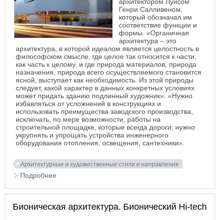
архитектором
Луисом
Генри Салливеном
,
который обозначал им
соответствие функции и
формы.
«Органичная
архитектура – это
архитектура, в которой идеалом является целостность в
философском смысле, где целое так относится к части,
как часть к целому, и где природа материалов, природа
назначения, природа всего осуществляемого становится
ясной, выступает как необходимость. Из этой природы
следует, какой характер в данных конкретных условиях
может придать зданию подлинный художник». «Нужно
избавляться от усложнений в конструкциях и
использовать преимущества заводского производства,
исключать, по мере возможности, работы на
строительной площадке, которые всегда дороги; нужно
укрупнять и упрощать устройства инженерного
оборудования отопления, освещения, сантехники».
Архитектурные и художественные стили и направления
Подробнее
о Органическая архитектура
Бионическая архитектура. Бионический Hi-tech