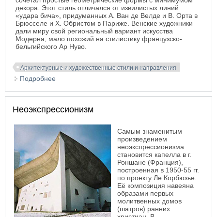
сочетал простые геометрические формы с минимумом
декора. Этот стиль отличался от извилистых линий
«удара бича», придуманных А. Ван де Велде и В. Орта в
Брюсселе и X. Обристом в Париже. Венские художники
дали миру свой региональный вариант искусства
Модерна, мало похожий на стилистику французско-
бельгийского Ар Нуво.
Архитектурные и художественные стили и направления
Подробнее
о Венский модерн
Неоэкспрессионизм
Самым знаменитым
произведением
неоэкспрессионизма
становится капелла в г.
Роншане (Франция),
построенная в 1950-55 гг.
по проекту Ле Корбюзье.
Её композиция навеяна
образами первых
молитвенных домов
(шатров) ранних
христиан. В