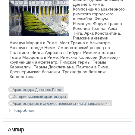
Древнего Рима.
Композиция характерного
римского городского
ансамбля. Форум
Романум. Форум Траяна.
Колонна Траяна. Арка
Тита. Арка Константина.
Римские акведуки.
Акведук Марция в Риме. Мост Траяна в Алькантре.
Акведук в городе Ниме. Императорский дворец на
Палатине. Вилла Адриана в Тибуре. Римские театры.
Театр Марцелла в Риме. Римский Коллосей (Колизей) -
крупнейший амфитеатр. Римские термы. Термы
Каракаллы. Термы Диоклетиана. Пантеон в Риме.
Древнеримские базилики. Трехнефная базилика
Константина.
Архитектура Древнего Рима
История мировой архитектуры
Архитектурные и художественные стили и направления
Подробнее
о Древний Рим. Общий обзор архитектуры
Ампир