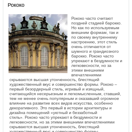
Рококо
Рококо часто считают
поздней стадией барокко.
Но как по используемым
внешним формам, так и
по своему внутреннему
настроению, этот стиль
очень отличается от
шумного и грандиозного
барокко. Рококо часто
упрекают в бездумности и
легковесности, но за
этими внешними
впечатлениями
скрываются высшая утонченность, блестящий
художественный вкус и совершенство формы. Рококо –
первый безордерный стиль, игривый и изящный,
считающийся несерьезным и легкомысленным, ставший,
тем не менее очень популярным и оказавший огромное
влияние на развитие всех видов искусства, особенно
декоративного. Это первый в истории архитектуры и
дизайна помещений «уютный и беззаботный
стиль».
Рококо часто упрекают в бездумности и
легковесности, но за этими внешними впечатлениями
скрываются высшая утонченность, блестящий
художественный вкус и совершенство формы.