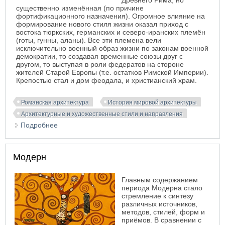
Древнего Рима, но
существенно изменённая (по причине
фортификационного назначения). Огромное влияние на
формирование нового стиля жизни оказал приход с
востока тюркских, германских и северо-иранских племён
(готы, гунны, аланы). Все эти племена вели
исключительно военный образ жизни по законам военной
демократии, то создавая временные союзы друг с
другом, то выступая в роли федератов на стороне
жителей Старой Европы (т.е. остатков Римской Империи).
Крепостью стал и дом феодала, и христианский храм.
Романская архитектура
История мировой архитектуры
Архитектурные и художественные стили и направления
Подробнее
о Романский стиль
Модерн
Главным содержанием
периода Модерна стало
стремление к синтезу
различных источников,
методов, стилей, форм и
приёмов. В сравнении с