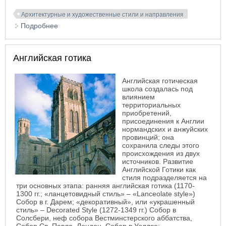
Архитектурные и художественные стили и направления
Подробнее
о Рационализм
Английская готика
Английская готическая
школа создалась под
влиянием
территориальных
приобретений,
присоединения к Англии
нормандских и анжуйских
провинций; она
сохранила следы этого
происхождения из двух
источников. Развитие
Английской Готики как
стиля подразделяется на
три основных этапа: ранняя английская готика (1170-
1300 гг.; «ланцетовидный стиль» – «Lanceolate style»)
Собор в г. Дарем; «декоративный», или «украшенный
стиль» – Decorated Style (1272-1349 гг.) Собор в
Солсбери, неф собора Вестминстерского аббатства,