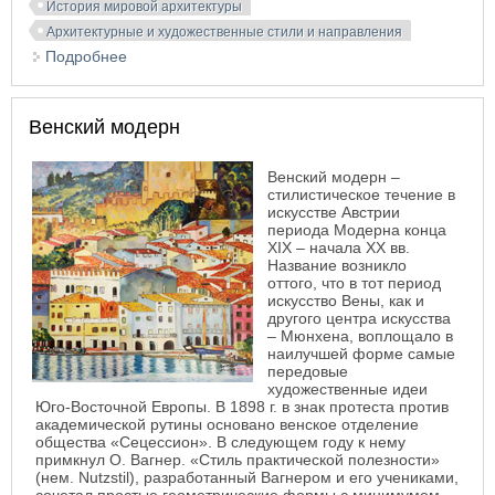
История мировой архитектуры
Архитектурные и художественные стили и направления
Подробнее
о Древний Египет. Архитектура и искусство
Венский модерн
Венский модерн –
стилистическое течение в
искусстве Австрии
периода Модерна конца
XIX – начала XX вв.
Название возникло
оттого, что в тот период
искусство Вены, как и
другого центра искусства
– Мюнхена, воплощало в
наилучшей форме самые
передовые
художественные идеи
Юго-Восточной Европы. В 1898 г. в знак протеста против
академической рутины основано венское отделение
общества «Сецессион». В следующем году к нему
примкнул О. Вагнер. «Стиль практической полезности»
(нем. Nutzstil), разработанный Вагнером и его учениками,