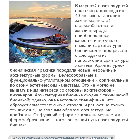
В мировой архитектурной
практике за прошедшие
40 лет использование
закономерностей
формообразования
живой природы
приобрело новое
качество и получило
название архитектурно-
бионического процесса и
стало одним из
направлений архитектуры
хай-тека. Архитектурно-
бионическая практика породила новые, необычные
архитектурные формы, целесообразные в
функционально-утилитарном отношении и оригинальные
по своим эстетическим качествам. Это не могло не
вызвать к ним интереса со стороны архитекторов и
инженеров. Архитектурная бионика сходна с технической
бионикой; однако, она настолько специфична, что
образует самостоятельную отрасль и решает не только
технические, но главным образом архитектурные
проблемы. От функций к форме и к закономерностям
формообразования – таков основной путь архитектурной
бионики.
Архитектурные и художественные стили и направления