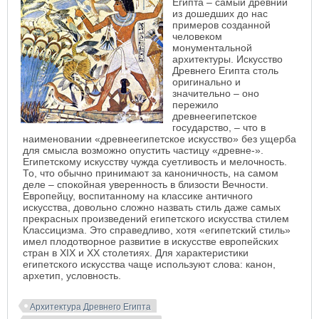
Египта – самый древний
из дошедших до нас
примеров созданной
человеком
монументальной
архитектуры. Искусство
Древнего Египта столь
оригинально и
значительно – оно
пережило
древнеегипетское
государство, – что в
наименовании «древнеегипетское искусство» без ущерба
для смысла возможно опустить частицу «древне-».
Египетскому искусству чужда суетливость и мелочность.
То, что обычно принимают за каноничность, на самом
деле – спокойная уверенность в близости Вечности.
Европейцу, воспитанному на классике античного
искусства, довольно сложно назвать стиль даже самых
прекрасных произведений египетского искусства стилем
Классицизма. Это справедливо, хотя «египетский стиль»
имел плодотворное развитие в искусстве европейских
стран в XIX и XX столетиях. Для характеристики
египетского искусства чаще используют слова: канон,
архетип, условность.
Архитектура Древнего Египта