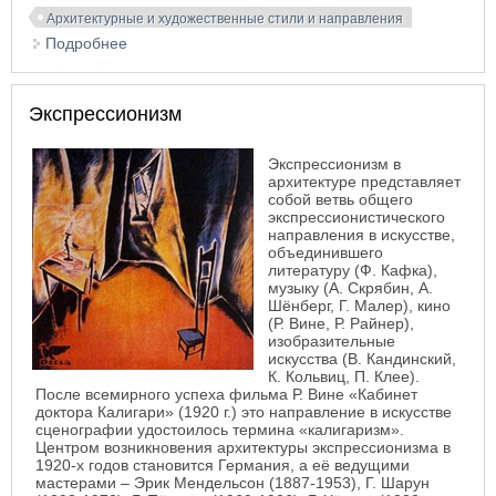
Архитектурные и художественные стили и направления
Подробнее
о Модернизм
Экспрессионизм
Экспрессионизм в
архитектуре представляет
собой ветвь общего
экспрессионистического
направления в искусстве,
объединившего
литературу (Ф. Кафка),
музыку (А. Скрябин, А.
Шёнберг, Г. Малер), кино
(Р. Вине, Р. Райнер),
изобразительные
искусства (В. Кандинский,
К. Кольвиц, П. Клее).
После всемирного успеха фильма Р. Вине «Кабинет
доктора Калигари» (1920 г.) это направление в искусстве
сценографии удостоилось термина «калигаризм».
Центром возникновения архитектуры экспрессионизма в
1920-х годов становится Германия, а её ведущими
мастерами – Эрик Мендельсон (1887-1953), Г. Шарун