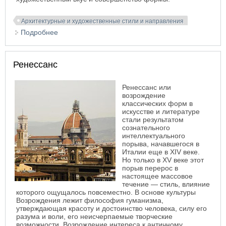
Архитектурные и художественные стили и направления
Подробнее
о Рококо
Ренессанс
Ренессанс или
возрождение
классических форм в
искусстве и литературе
стали результатом
сознательного
интеллектуального
порыва, начавшегося в
Италии еще в XIV веке.
Но только в XV веке этот
порыв перерос в
настоящее массовое
течение — стиль, влияние
которого ощущалось повсеместно. В основе культуры
Возрождения лежит философия гуманизма,
утверждающая красоту и достоинство человека, силу его
разума и воли, его неисчерпаемые творческие
возможности. Возрождение интереса к античному