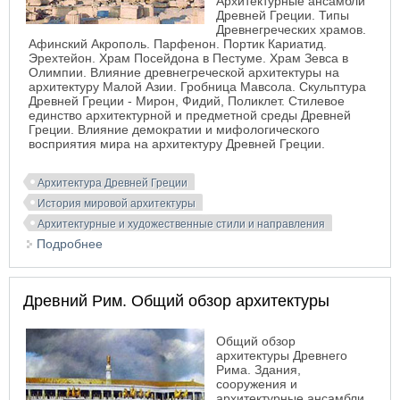
Архитектурные ансамбли
Древней Греции. Типы
Древнегреческих храмов.
Афинский Акрополь. Парфенон. Портик Кариатид.
Эрехтейон. Храм Посейдона в Пестуме. Храм Зевса в
Олимпии. Влияние древнегреческой архитектуры на
архитектуру Малой Азии. Гробница Мавсола. Скульптура
Древней Греции - Мирон, Фидий, Поликлет. Стилевое
единство архитектурной и предметной среды Древней
Греции. Влияние демократии и мифологического
восприятия мира на архитектуру Древней Греции.
Архитектура Древней Греции
История мировой архитектуры
Архитектурные и художественные стили и направления
Подробнее
о Древняя Греция. Обзор архитектуры и искусства
Древний Рим. Общий обзор архитектуры
Общий обзор
архитектуры Древнего
Рима. Здания,
сооружения и
архитектурные ансамбли