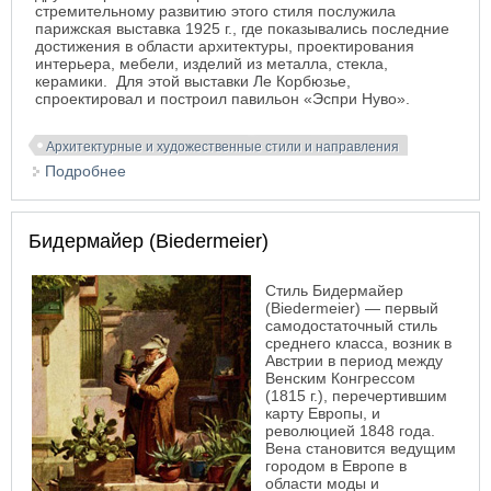
стремительному развитию этого стиля послужила
парижская выставка 1925 г., где показывались последние
достижения в области архитектуры, проектирования
интерьера, мебели, изделий из металла, стекла,
керамики. Для этой выставки
Ле Корбюзье
,
спроектировал и построил павильон «
Эспри Нуво
».
Архитектурные и художественные стили и направления
Подробнее
о Ар Деко Art Deco
Бидермайер (Biedermeier)
Стиль Бидермайер
(Biedermeier) — первый
самодостаточный стиль
среднего класса, возник в
Австрии в период между
Венским Конгрессом
(1815 г.), перечертившим
карту Европы, и
революцией 1848 года.
Вена становится ведущим
городом в Европе в
области моды и