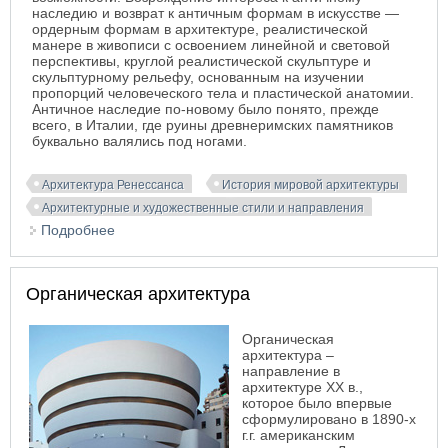
наследию и возврат к античным формам в искусстве —
ордерным формам в архитектуре, реалистической
манере в живописи с освоением линейной и световой
перспективы, круглой реалистической скульптуре и
скульптурному рельефу, основанным на изучении
пропорций человеческого тела и пластической анатомии.
Античное наследие по-новому было понято, прежде
всего, в Италии, где руины древнеримских памятников
буквально валялись под ногами.
Архитектура Ренессанса
История мировой архитектуры
Архитектурные и художественные стили и направления
Подробнее
о Ренессанс
Органическая архитектура
Органическая
архитектура
–
направление в
архитектуре XX в.,
которое было впервые
сформулировано в 1890-х
г.г. американским