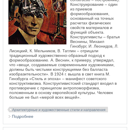
Конструирование – один
из приемов
формообразования,
основанный на точных
расчетах физических
свойств материалов и
функций объекта.
Конструктивисты – братья
Веснины, Михаил
Гинзбург, И. Леонидов, Л.
Лисицкий, К. Мельников, В. Татлин – отрицали
традиционный художественно-образный подход к
формообразованию. А. Веснин, к примеру, утверждал,
что «вещи, создаваемые современными художниками,
должны быть чистыми конструкциями без балласта
изобразительности». В 1924 г. вышла в свет книга М.
Гинзбурга «Стиль и эпоха» – манифест советского
конструктивизма.
Конструктивистский стандарт входил в
противоречие с принципом антропоморфизма,
положенным в основу европейской культуры. Человек
больше не был «мерой всех вещей».
Архитектурные и художественные стили и направления
Подробнее
о Конструктивизм