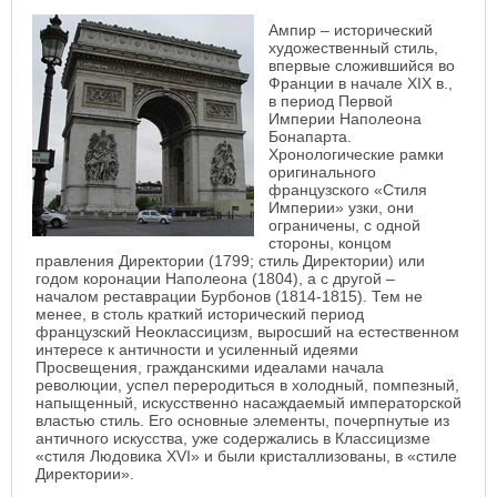
Ампир – исторический
художественный стиль,
впервые сложившийся во
Франции в начале XIX в.,
в период Первой
Империи Наполеона
Бонапарта.
Хронологические рамки
оригинального
французского «Стиля
Империи» узки, они
ограничены, с одной
стороны, концом
правления Директории (1799; стиль Директории) или
годом коронации Наполеона (1804), а с другой –
началом реставрации Бурбонов (1814-1815). Тем не
менее, в столь краткий исторический период
французский Неоклассицизм, выросший на естественном
интересе к античности и усиленный идеями
Просвещения, гражданскими идеалами начала
революции, успел переродиться в холодный, помпезный,
напыщенный, искусственно насаждаемый императорской
властью стиль. Его основные элементы, почерпнутые из
античного искусства, уже содержались в Классицизме
«стиля Людовика XVI» и были кристаллизованы, в «стиле
Директории».