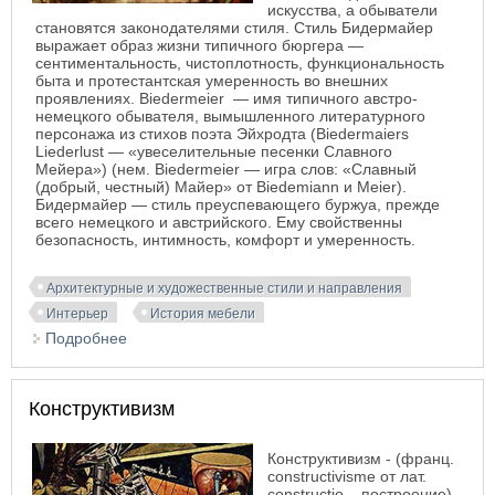
искусства, а обыватели
становятся законодателями стиля. Стиль Бидермайер
выражает образ жизни типичного бюргера —
сентиментальность, чистоплотность, функциональность
быта и протестантская умеренность во внешних
проявлениях.
Biedermeier — имя типичного австро-
немецкого обывателя, вымышленного литературного
персонажа из стихов поэта Эйхродта (Biedermaiers
Liederlust — «увеселительные песенки Славного
Мейера») (нем. Biedеrmеiеr — игра слов: «Славный
(добрый, честный) Майер» от Biedеmiann и Mеiеr).
Бидермайер — стиль преуспевающего буржуа, прежде
всего немецкого и австрийского. Ему свойственны
безопасность, интимность, комфорт и умеренность.
Архитектурные и художественные стили и направления
Интерьер
История мебели
Подробнее
о Бидермайер (Biedermeier)
Конструктивизм
Конструктивизм - (франц.
constructivisme от лат.
constructio – построение).