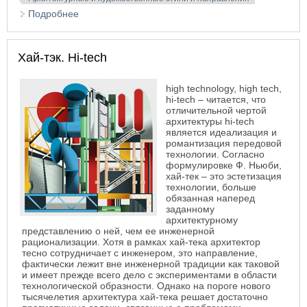
Подробнее
о Бионическая архитектура. Бионический Hi-tech
Хай-тэк. Hi-tech
high technology, high tech,
hi-tech – читается, что
отличительной чертой
архитектуры hi-tech
является идеализация и
романтизация передовой
технологии. Согласно
формулировке Ф. Ньюби,
хай-тек – это эстетизация
технологии, больше
обязанная наперед
заданному
архитектурному
представлению о ней, чем ее инженерной
рационализации. Хотя в рамках хай-тека архитектор
тесно сотрудничает с инженером, это направление,
фактически лежит вне инженерной традиции как таковой
и имеет прежде всего дело с экспериментами в области
технологической образности. Однако на пороге нового
тысячелетия архитектура хай-тека решает достаточно