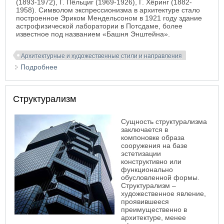
(1893-1972), Г. Пёльциг (1969-1926), Г. Хёринг (1882-
1958). Символом экспрессионизма в архитектуре стало
построенное Эриком Мендельсоном в 1921 году здание
астрофизической лаборатории в Потсдаме, более
известное под названием «Башня Энштейна».
Архитектурные и художественные стили и направления
Подробнее
о Экспрессионизм
Структурализм
Сущность структурализма
заключается в
компоновке образа
сооружения на базе
эстетизации
конструктивно или
функционально
обусловленной формы.
Структурализм –
художественное явление,
проявившееся
преимущественно в
архитектуре, менее