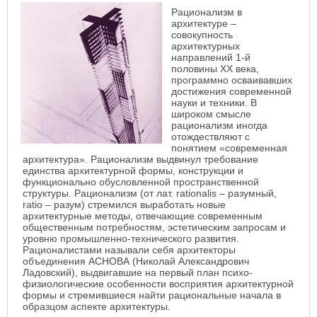
Рационализм в
архитектуре –
совокупность
архитектурных
направлений 1-й
половины XX века,
программно осваивавших
достижения современной
науки и техники. В
широком смысле
рационализм иногда
отождествляют с
понятием «современная
архитектура». Рационализм выдвинул требование
единства архитектурной формы, конструкции и
функционально обусловленной пространственной
структуры. Рационализм (от лат. rationalis – разумный,
ratio – разум) стремился выработать новые
архитектурные методы, отвечающие современным
общественным потребностям, эстетическим запросам и
уровню промышленно-технического развития.
Рационалистами называли себя архитекторы
объединения АСНОВА (Николай Александрович
Ладовский), выдвигавшие на первый план психо-
физиологические особенности восприятия архитектурной
формы и стремившиеся найти рациональные начала в
образцом аспекте архитектуры.