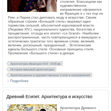
столетия. Классицизм как
художественное
направление оформился
во Франции и с тех пор не
Рим, а Париж стал диктовать моду в искусстве. Своим
образным строем «Большой стиль» выражал идеи
торжества сильной, абсолютной королевской власти
(Людовик XIV.), национального единства, богатства и
процветания, отсюда его эпитет «Le Grand». Наиболее
распространенные, часто повторяющиеся в мемуарах и
эстетических трактатах того времени слова: великий,
величие, роскошный, праздничный... Эстетические
идеалы Большого стиля. Основные принципы стиля.
Проявление «Большого стиля» в декоре.
Архитектура Франции XVII - XVIII вв.
История мировой архитектуры
Архитектурные и художественные стили и направления
Подробнее
о Большой стиль. Стиль короля Людовика XIV
Древний Египет. Архитектура и искусство
Архитектура Древнего