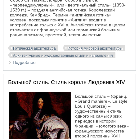
Собор Св. Павла, Лондон, Собор в Уэллсе;
«перпендикулярный», или «вертикальный стиль» (1350-
1539 гг.) – поздняя английская готика. Королевский
колледж, Кембридж. Термин «английская готика»
условен, поскольку понятие «Англия» входит в
употребление только с XVI в. Английская готика в целом
отличается от французской или германской большим
рационализмом, простотой, тектоничностъю.
Готическая архитектура
История мировой архитектуры
Архитектурные и художественные стили и направления
Подробнее
о Английская готика
Большой стиль. Стиль короля Людовика XIV
Большой стиль – (франц.
«Grand maniere», Le style
Louis Quatorze) –
художественный стиль
одного из самых ярких
периодов в истории
Франции, «золотого века»
французского искусства
второй половины XVII