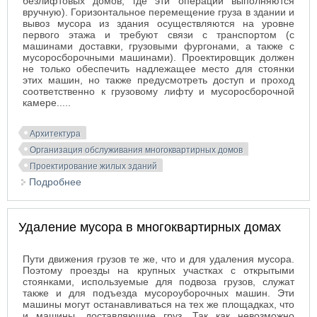
безлифтовых домов, где эти операции выполняются
вручную). Горизонтальное перемещение груза в здании и
вывоз мусора из здания осуществляются на уровне
первого этажа и требуют связи с транспортом (с
машинами доставки, грузовыми фургонами, а также с
мусоросборочными машинами). Проектировщик должен
не только обеспечить надлежащее место для стоянки
этих машин, но также предусмотреть доступ и проход
соответственно к грузовому лифту и мусоросборочной
камере.....
Архитектура
Организация обслуживания многоквартирных домов
Проектирование жилых зданий
Подробнее
о Прием грузов в многоквартирных домах
Удаление мусора в многоквартирных домах
Пути движения грузов те же, что и для удаления мусора.
Поэтому проезды на крупных участках с открытыми
стоянками, используемые для подвоза грузов, служат
также и для подъезда мусороуборочных машин. Эти
машины могут останавливаться на тех же площадках, что
и машины, доставляющие груз. Так как невозможно