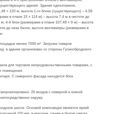
 существующего здания. Здание одноэтажное,
8 × 120 м; высота 1-го блока (существующего) – 4,58
рами в плане 15 × 114 м) – высота 7,4 м в чистоте до
 м; 4-й блок (размерами в плане 107,48 × 9 м) – высота
стоте до низа балок; высота венткамеры (размерами в
ы.
лощадью менее 7000 м². Загрузка товаров
од в здание организован со стороны Гусинобродского
зала для торговли непродовольственными товарами, с
кие помещения.
нтаря. С северного фасада находится блок
запроектировано: 26 входов с северной и южной
 непосредственно наружу.
родское шоссе. Основой композиции является яркий
толщиной 150 мм в красном, синим и белом цветах