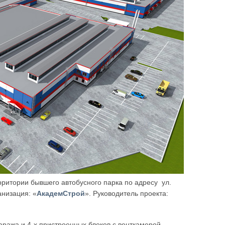
рритории бывшего автобусного парка по адресу ул.
анизация: «
АкадемСтрой
». Руководитель проекта:
аража и 4-х пристроенных блоков с венткамерой,