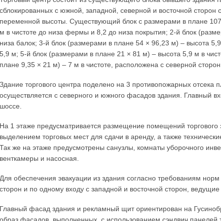
сблокированных с южной, западной, северной и восточной сторон
переменной высоты. Существующий блок с размерами в плане 107,4
м в чистоте до низа фермы и 8,2 до низа покрытия; 2-й блок (разме
низа балок; 3-й блок (размерами в плане 54 × 96,23 м) – высота 5,9
5,9 м; 5-й блок (размерами в плане 21 × 81 м) – высота 5,9 м в чи
плане 9,35 × 21 м)
–
7 м в чистоте, расположена с северной сторон
Здание торгового центра поделено на 3 противопожарных отсека п
осуществляется с северного и южного фасадов здания. Главный вх
шоссе.
На 1 этаже предусматривается размещение помещений торгового 
выделением торговых мест для сдачи в аренду, а также техничес
Так же на этаже предусмотрены санузлы, комнаты уборочного инве
венткамеры и насосная.
Для обеспечения эвакуации из здания согласно требованиям норм 
сторон и по одному входу с западной и восточной сторон, ведущие
Главный фасад здания и рекламный щит ориентирован на Гусиноб
образ фасадов, выполненных с использованием сэндвич панелей 