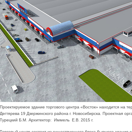
Проектируемое здание торгового центра «Восток» находится на те
Дегтярева 19 Дзержинского района г. Новосибирска. Проектная орг
Турецкий Б.М. Архитектор: Иммель Е.В. 2015 г.
Торговый центр состоит из существующего блока бывшего здания г