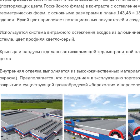
(повторяющих цвета Российского флага) в контрасте с остекление
геометрических форм, с основными размерами в плане 143,48 × 1
здания. Яркий цвет привлекает потенциальных покупателей и созд
Используется система витражного остекления входов из алюминие
стекла, цвет профиля светло-серый.
Крыльца и пандусы отделаны антискользящей керамогранитной пли
цвета.
Внутренняя отделка выполняется из высококачественных материал
окраска). Предполагается, что с введением в эксплуатацию торгов
закрытием существующей гусинобродской «барахолки» и переселе