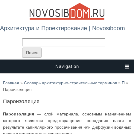
Архитектура и Проектирование | Novosibdom
Navigation
Вы здесь
Главная
»
Словарь архитектурно-строительных терминов
»
П
»
Пароизoляция
Пароизoляция
Пароизoляция
— слой материала, основным назначением
которого является предотвращение попадания влаги в
результате капиллярного просачивания или диффузии водяных
паров в строительные конструкции.