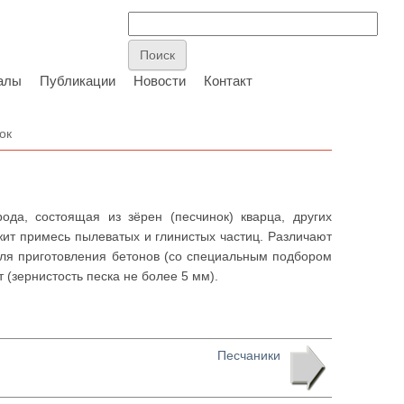
алы
Публикации
Новости
Контакт
ок
а, состоящая из зёрен (песчинок) кварца, других
жит примесь пылеватых и глинистых частиц. Различают
 для приготовления бетонов (со специальным подбором
 (зернистость песка не более 5 мм).
Песчаники