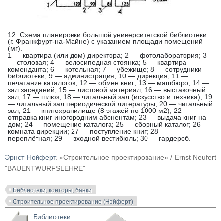
12. Схема планировки большой университетской библиотеки
(г. Франкфурт-на-Майне) с указанием площади помещений
(мг).
1 — квартира (или дом) директора; 2 — фотолаборатория; 3
— столовая; 4 — велосипедная стоянка; 5 — квартира
коменданта; 6 — котельная; 7 — убежище; 8 — сотрудники
библиотеки; 9 — администрация; 10 — дирекция; 11 —
печатание каталогов; 12 — обмен книг; 13 — машбюро; 14 —
зал заседаний; 15 — листовой материал; 16 — выставочный
зал; 17 — шлюз; 18 — читальный зал (искусство и техника); 19
— читальный зал периодической литературы; 20 — читальный
зал; 21 — книгохранилище (8 этажей по 1000 м2); 22 —
отправка книг иногородним абонентам; 23 — выдача книг на
дом; 24 — помещение каталога; 25 — сборный каталог; 26 —
комната дирекции; 27 — поступление книг; 28 —
переплётная; 29 — входной вестибюль; 30 — гардероб.
Эрнст Нойферт
. «Строительное проектирование» / Ernst Neufert
"BAUENTWURFSLEHRE"
Библиотеки, конторы, банки
Строительное проектирование (Нойферт)
Библиотеки.