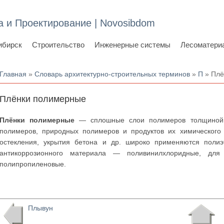
а и Проектирование | Novosibdom
ибирск
Строительство
Инженерные системы
Лесоматери
Вы здесь
Главная
»
Словарь архитектурно-строительных терминов
»
П
» Плё
Плёнки полимерные
Плёнки полимерные
— сплошные слои полимеров толщиной д
полимеров, природных полимеров и продуктов их химического
остекления, укрытия бетона и др. широко применяются полиэ
антикоррозионного материала — поливинилхлоридные, для
полипропиленовые.
Плывун