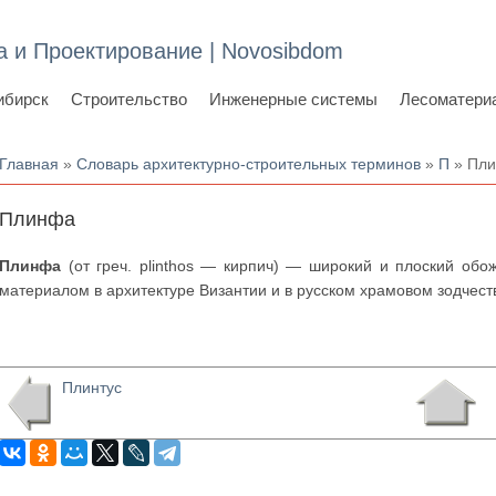
а и Проектирование | Novosibdom
ибирск
Строительство
Инженерные системы
Лесоматери
Вы здесь
Главная
»
Словарь архитектурно-строительных терминов
»
П
» Пл
Плинфа
Плинфа
(от греч. plinthos — кирпич) — широкий и плоский об
материалом в архитектуре Византии и в русском храмовом зодчестве
Плинтус