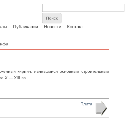
алы
Публикации
Новости
Контакт
инфа
ожженный кирпич, являвшийся основным строительным
 X — XIII вв.
Плита