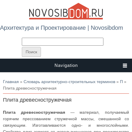
Архитектура и Проектирование | Novosibdom
Navigation
Вы здесь
Главная
»
Словарь архитектурно-строительных терминов
»
П
»
Плита древесностружечная
Плита древесностружечная
Плита древесностружечная
— материал, получаемый
горячим прессованием стружечной массы, смешанной со
связующим. Изготавливаются одно- и многослойными.
Свойства плит зависят от использующегося при производстве