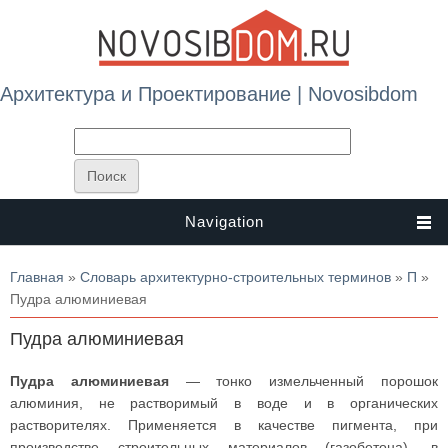
Архитектура и Проектирование | Novosibdom
Navigation
Вы здесь
Главная
»
Словарь архитектурно-строительных терминов
»
П
»
Пудра алюминиевая
Пудра алюминиевая
Пудра алюминиевая
— тонко измельченный порошок
алюминия, не растворимый в воде и в органических
растворителях. Применяется в качестве пигмента, при
производстве строительных материалов (газобетона), в