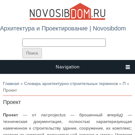
Архитектура и Проектирование | Novosibdom
Navigation
Вы здесь
Главная
»
Словарь архитектурно-строительных терминов
»
П
»
Проект
Проект
Проект
— от лат.projectus — брошенный вперёд) —
техническая документация, полностью характеризующая
намеченное к строительству здание, сооружение, их комплекс;
состоит из чертежей, пояснительной записки и сметы. Чертежи