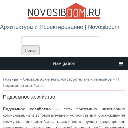
Архитектура и Проектирование | Novosibdom
Navigation
Вы здесь
Главная
»
Словарь архитектурно-строительных терминов
»
П
»
Подземное хозяйство
Подземное хозяйство
Подземное хозяйство
— сеть подземных инженерных
коммуникаций и вспомогательных устройств для обслуживания
коммунального хозяйства населённого пункта (водопровод,
канализация, отопление, газоснабжение и др.), водостоки,