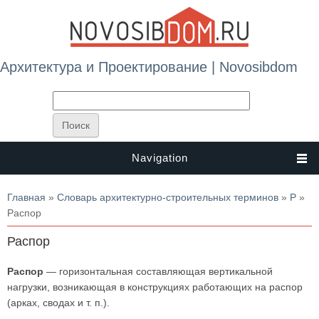
Архитектура и Проектирование | Novosibdom
Navigation
Вы здесь
Главная
»
Словарь архитектурно-строительных терминов
»
Р
»
Распор
Распор
Распор
— горизонтальная составляющая вертикальной
нагрузки, возникающая в конструкциях работающих на распор
(арках, сводах и т. п.).