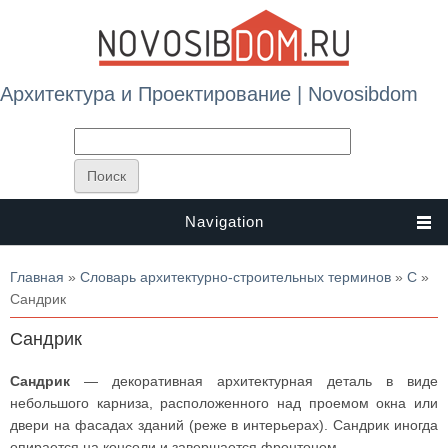
Архитектура и Проектирование | Novosibdom
Navigation
Вы здесь
Главная
»
Словарь архитектурно-строительных терминов
»
С
»
Сандрик
Сандрик
Сандрик
— декоративная архитектурная деталь в виде
небольшого карниза, расположенного над проемом окна или
двери на фасадах зданий (реже в интерьерах). Сандрик иногда
опирается на консоли и завершается фронтоном.