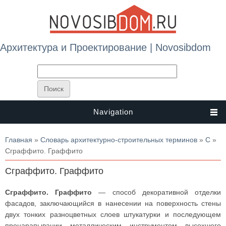
Архитектура и Проектирование | Novosibdom
Navigation
Вы здесь
Главная
»
Словарь архитектурно-строительных терминов
»
С
»
Сграффито. Граффито
Сграффито. Граффито
Сграффито. Граффито
— способ декоративной отделки
фасадов, заключающийся в нанесении на поверхность стены
двух тонких разноцветных слоев штукатурки и последующем
процарапывании металлическим инструментом высохшего