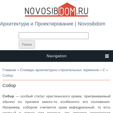
Архитектура и Проектирование | Novosibdom
Navigation
Вы здесь
Главная
»
Словарь архитектурно-строительных терминов
»
С
»
Собор
Собор
Собор
— особый статус христианского храма, присваиваемый
обычно по причине какого-то особенного его положения.
Например, собором считается храм кафедральный, то есть
главный в округе или регионе, где имеется епископская