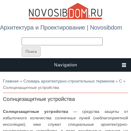
Архитектура и Проектирование | Novosibdom
Navigation
Вы здесь
Главная
»
Словарь архитектурно-строительных терминов
»
С
»
Солнцезащитные устройства
Солнцезащитные устройства
Солнцезащитные устройства
— средства защиты от
избыточного количества солнечных лучей (неблагоприятной
инсоляции); ими служат специальные архитектурно-
конструктивные устройства в виде решётчатых экранов на