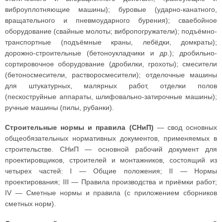
виброуплотняющие машины); буровые (ударно-канатного,
вращательного и пневмоударного бурения); сваебойное
оборудование (свайные молоты; вибропогружатели); подъёмно-
транспортные (подъёмные краны, лебёдки, домкраты);
дорожно-строительные (бетоноукладчики и др.); дробильно-
сортировочное оборудование (дробилки, грохоты); смесители
(бетоносмесители, растворосмесители); отделочные машины
для штукатурных, малярных работ, отделки полов
(пескоструйные аппараты, шлифовально-затирочные машины);
ручные машины (пилы, рубанки).
Строительные нормы и правила (СНиП)
— свод основных
общеобязательных нормативных документов, применяемых в
строительстве. СНиП — основной рабочий документ для
проектировщиков, строителей и монтажников, состоящий из
четырех частей: I — Общие положения; II — Нормы
проектирования; III — Правила производства и приёмки работ;
IV — Сметные нормы и правила (с приложением сборников
сметных норм).