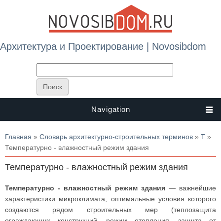
Архитектура и Проектирование | Novosibdom
Navigation
Вы здесь
Главная
»
Словарь архитектурно-строительных терминов
»
Т
»
Температурно - влажностный режим здания
Температурно - влажностный режим здания
Температурно - влажностный режим здания
— важнейшие
характеристики микроклимата, оптимальные условия которого
создаются рядом строительных мер (теплозащита
ограждающих конструкций, режим отопления, защита от