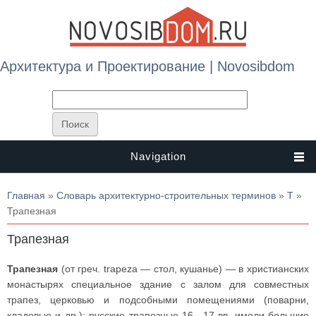
Архитектура и Проектирование | Novosibdom
Navigation
Вы здесь
Главная
»
Словарь архитектурно-строительных терминов
»
Т
»
Трапезная
Трапезная
Трапезная
(от греч. trapeza — стол, кушанье) — в христианских
монастырях специальное здание с залом для совместных
трапез, церковью и подсобными помещениями (поварни,
кладовые и др.); русские трапезные 16—17 вв. имели большие