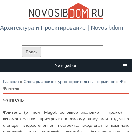
Архитектура и Проектирование | Novosibdom
Navigation
Вы здесь
Главная
»
Словарь архитектурно-строительных терминов
»
Ф
»
Флигель
Флигель
Флигель
(от нем. Flugel, основное значение — крыло) —
вспомогательная пристройка к жилому дому или отдельно
стоящая второстепенная постройка, входящая в комплекс
городской или сельской усадьбы, функционально и