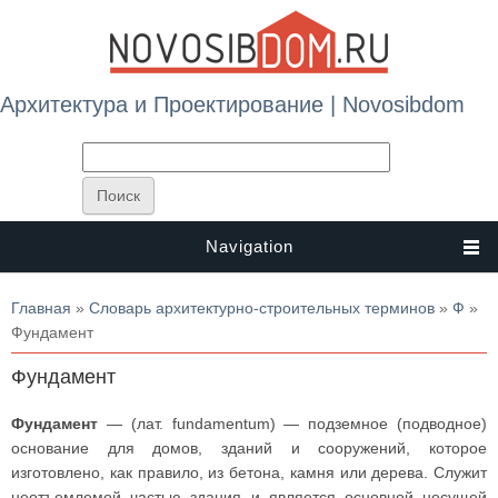
Архитектура и Проектирование | Novosibdom
Navigation
Вы здесь
Главная
»
Словарь архитектурно-строительных терминов
»
Ф
»
Фундамент
Фундамент
Фундамент
— (лат. fundamentum) — подземное (подводное)
основание для домов, зданий и сооружений, которое
изготовлено, как правило, из бетона, камня или дерева. Служит
неотъемлемой частью здания и является основной несущей