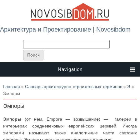
Архитектура и Проектирование | Novosibdom
Navigation
Вы здесь
Главная
»
Словарь архитектурно-строительных терминов
»
Э
»
Эмпоры
Эмпоры
Эмпоры
(от нем. Empore — возвышение) — галереи в
интерьерах средневековых европейских церквей. Иногда
эмпорами называют также аналогичные части светских
построек. Эмпоры нередко отождествляют с хорами.