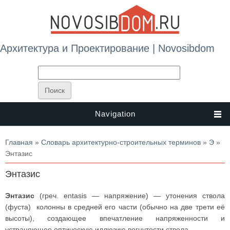
Архитектура и Проектирование | Novosibdom
Navigation
Вы здесь
Главная
»
Словарь архитектурно-строительных терминов
»
Э
»
Энтазис
Энтазис
Энтазис
(греч. entasis — напряжение) — утонения ствола
(фуста) колонны в средней его части (обычно на две трети её
высоты), создающее впечатление напряженности и
устраняющее оптическую иллюзию вогнутости ствола.