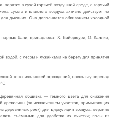
; парятся в сухой горячей воздушной среде, а горячий
на сухого и влажного воздуха активно действует на
а для дыхания. Она дополняется обливанием холодной
 парные бани, принадлежат X. Вийерюури, О. Каллио,
й водой, с лесом и лужайками на берегу для принятия
дежной теплоизоляцией ограждений, поскольку перепад
0°С.
Деревянная обшивка — темного цвета для снижения
ой древесины (за исключением участков, примыкающих
из деревянных реек) для циркуляции воздуха; верхние
елать съёмными для удобства их очистки; полы из