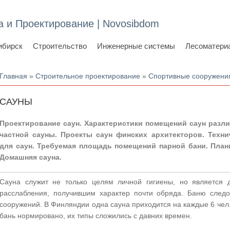
а и Проектирование | Novosibdom
ибирск
Строительство
Инженерные системы
Лесоматери
Вы здесь
Главная
»
Строительное проектирование
»
Спортивные сооружени
САУНЫ
Проектирование саун. Характеристики помещений саун разл
частной сауны. Проекты саун финских архитекторов. Техн
для саун. Требуемая площадь помещений парной бани. Плани
Домашняя сауна.
Сауна служит не только целям личной гигиены, но является д
расслабления, получившим характер почти обряда. Баню следо
сооружений. В Финляндии одна сауна приходится на каждые 6 чел
бань нормировано, их типы сложились с давних времен.