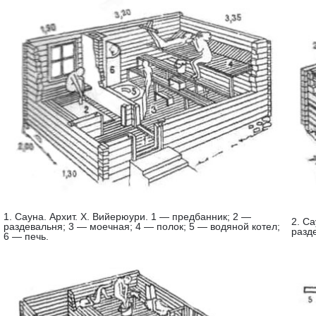
1. Сауна. Архит. X. Вийерюури. 1 — предбанник; 2 —
2. С
раздевальня; 3 — моечная; 4 — полок; 5 — водяной котел;
разд
6 — печь.