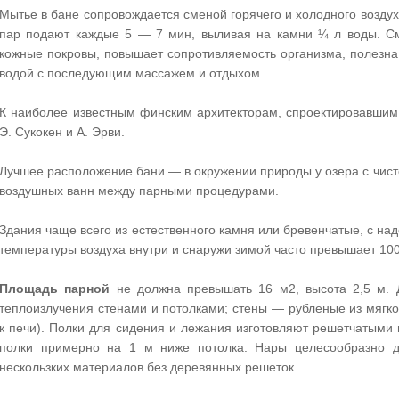
Мытье в бане сопровождается сменой горячего и холодного воздуха
пар подают каждые 5 — 7 мин, выливая на камни ¼ л воды. Сме
кожные покровы, повышает сопротивляемость организма, полезн
водой с последующим массажем и отдыхом.
К наиболее известным финским архитекторам, спроектировавшим
Э. Сукокен и А. Эрви.
Лучшее расположение бани — в окружении природы у озера с чисто
воздушных ванн между парными процедурами.
Здания чаще всего из естественного камня или бревенчатые, с на
температуры воздуха внутри и снаружи зимой часто превышает 10
Площадь парной
не должна превышать 16 м2, высота 2,5 м. 
теплоизлучения стенами и потолками; стены — рубленые из мягк
к печи). Полки для сидения и лежания изготовляют решетчатыми 
полки примерно на 1 м ниже потолка. Нары целесообразно д
нескользких материалов без деревянных решеток.