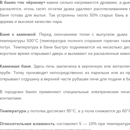
В банях «по чёрному»
камни сильно нагреваются дровами, а дым
раскалятся, огонь гасят, остатки дыма удаляют расплескиванием 
баня готова для мытья. Так устроены около 50% старых бань в
дерева и высокое качество пара.
Баня с каменкой
. Перед окончанием топки с выпуском дыма 
температуры 500°С (температура полного сгорания горючих газо
потух. Температура в бане быстро поднимается на несколько де
короткое время открывают дверь и выливают на раскаленные камн
Каминная баня
. Здесь печь заключена в кирпичную или металли
трубе. Топку производят непосредственно из парильни или из п
открывают отдушину в верхней части рубашки печи для подачи в б
В городских банях применяют специальные электрические печ
контактами.
Температура
у потолка достигает 95°С, а у пола снижается до 60°
Относительная влажность
составляет 5 — 10% при температур