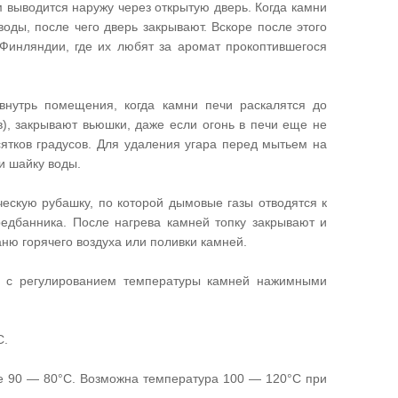
 выводится наружу через открытую дверь. Когда камни
воды, после чего дверь закрывают. Вскоре после этого
 Финляндии, где их любят за аромат прокоптившегося
внутрь помещения, когда камни печи раскалятся до
в), закрывают вьюшки, даже если огонь в печи еще не
сятков градусов. Для удаления угара перед мытьем на
и шайку воды.
ческую рубашку, по которой дымовые газы отводятся к
редбанника. После нагрева камней топку закрывают и
аню горячего воздуха или поливки камней.
и с регулированием температуры камней нажимными
С.
е 90 — 80°С. Возможна температура 100 — 120°С при