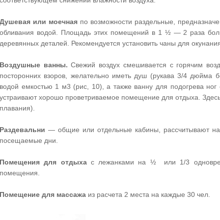
соответствующем снижении влажности воздуха.
Душевая или моечная
по возможности раздельные, предназнач
обливания водой. Площадь этих помещений в 1 ½ — 2 раза бол
деревянных деталей. Рекомендуется установить чаны для окунания
Воздушные ванны.
Свежий воздух смешивается с горячим воз
посторонних взоров, желательно иметь душ (рукава 3/4 дюйма б
водой емкостью 1 м3 (рис, 10), а также ванну для подогрева но
устраивают хорошо проветриваемое помещение для отдыха. Здесь н
плавания).
Раздевальни
— общие или отдельные кабины, рассчитывают на
посещаемые дни.
Помещения для отдыха
с лежанками на ½ или 1/3 одновре
помещения.
Помещение для массажа
из расчета 2 места на каждые 30 чел.