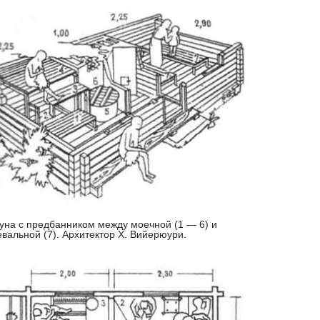
ауна с предбанником между моечной (1 — 6) и
евальной (7). Архитектор X. Вийерюури.