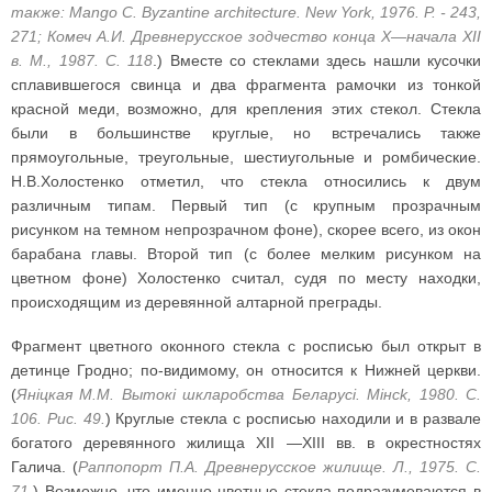
также: Mango С. Byzantine architecture. New York, 1976. P. - 243,
271; Комеч А.И. Древнерусское зодчество конца X—начала XII
в. М., 1987. С. 118
.) Вместе со стеклами здесь нашли кусочки
сплавившегося свинца и два фрагмента рамочки из тонкой
красной меди, возможно, для крепления этих стекол. Стекла
были в большинстве круглые, но встречались также
прямоугольные, треугольные, шестиугольные и ромбические.
Н.В.Холостенко отметил, что стекла относились к двум
различным типам. Первый тип (с крупным прозрачным
рисунком на темном непрозрачном фоне), скорее всего, из окон
барабана главы. Второй тип (с более мелким рисунком на
цветном фоне) Холостенко считал, судя по месту находки,
происходящим из деревянной алтарной преграды.
Фрагмент цветного оконного стекла с росписью был открыт в
детинце Гродно; по-видимому, он относится к Нижней церкви.
(
Янiцкая М.М. Вытокi шкларобства Беларусi. Мiнck, 1980. С.
106. Рис. 49.
) Круглые стекла с росписью находили и в развале
богатого деревянного жилища XII —XIII вв. в окрестностях
Галича. (
Раппопорт П.А. Древнерусское жилище. Л., 1975. С.
71.
) Возможно, что именно цветные стекла подразумеваются в