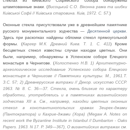
стеклах из киевского Софийского собора обнаружены
штампованные знаки. (
Висоцький С.О. Вiконна рама та шибки
Киiвськоi Софii // Киiвська старовина. Киiв, 1972. С. 57
.)
Оконные стекла присутствовали уже в древнейшем памятнике
русского монументального зодчества —
Десятинной церкви
.
Здесь при раскопках найдены обломки стекол прямоугольной
формы. (
Каргер М.К. Древний Киев. Т. 1. С. 411
) Кроме
бесцветных стекол известны случаи находки цветных. Они
были, например, обнаружены в Успенском соборе Елецкого
монастыря в Чернигове. (
Холостенко Н.В. 1) Архитектурно-
археологическое исследование Успенского собора Елецкого
монастыря в Чернигове // Памятники культуры. М., 1961.Т.
З.С. 57; 2) Древнерусские витражи // Декор. искусство СССР.
1963. № 8. С. 36—37. Стекла, очень близкие по характеру
обработки, употреблялись и в памятниках византийского
зодчества XII в. См., например, находки цветных оконных
стекол в константинопольских храмах Зеирек-джами
(Пантократора) и Кахрие-джами (Хора) (Megaw A. Notes on
recent work the Byzantine Institute in Istanbul // Dumbarton - Oaks
Papers. 1963. N 17. P. 349—367), О византийских витражах см.