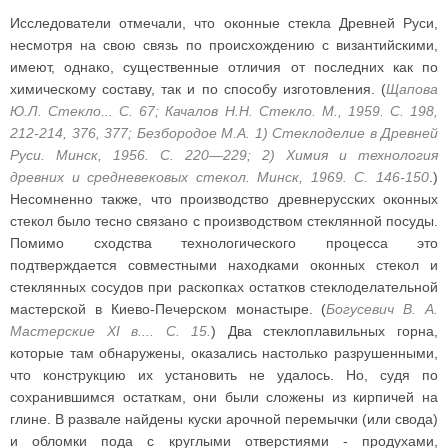
Исследователи отмечали, что оконные стекла Древней Руси,
несмотря на свою связь по происхождению с византийскими,
имеют, однако, существенные отличия от последних как по
химическому составу, так и по способу изготовления. (
Щапова
Ю.Л. Стекло... С. 67; Качалов Н.Н. Стекло. М., 1959. С. 198,
212-214, 376, 377; Безбородое М.А. 1) Стеклоделие в Древней
Руси. Минск, 1956. С. 220—229; 2) Химия и технология
древних и средневековых стекол. Минск, 1969. С. 146-150
.)
Несомненно также, что производство древнерусских оконных
стекол было тесно связано с производством стеклянной посуды.
Помимо сходства технологического процесса это
подтверждается совместными находками оконных стекол и
стеклянных сосудов при раскопках остатков стеклоделательной
мастерской в Киево-Печерском монастыре. (
Богусевич В. А.
Мастерские XI в.... С. 15.
) Два стеклоплавильных горна,
которые там обнаружены, оказались настолько разрушенными,
что конструкцию их установить не удалось. Но, судя по
сохранившимся остаткам, они были сложены из кирпичей на
глине. В развале найдены куски арочной перемычки (или свода)
и обломки пода с круглыми отверстиями - продухами,