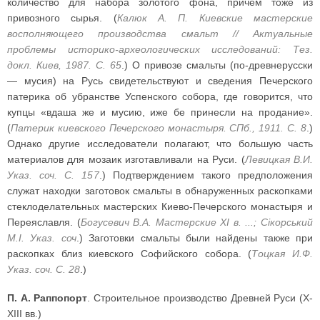
количество для набора золотого фона, причем тоже из
привозного сырья. (
Калюк А. П. Киевские мастерские
восполняющего производства смальт // Актуальные
проблемы историко-археологических исследований: Тез.
докл. Киев, 1987. С. 65
.) О привозе смальты (по-древнерусски
— мусия) на Русь свидетельствуют и сведения Печерского
патерика об убранстве Успенского собора, где говорится, что
купцы «вдаша же и мусию, иже бе принесли на продание».
(
Патерик киевского Печерского монастыря. СПб., 1911. С. 8
.)
Однако другие исследователи полагают, что большую часть
материалов для мозаик изготавливали на Руси. (
Левицкая В.И.
Указ. соч. С. 157
.) Подтверждением такого предположения
служат находки заготовок смальты в обнаруженных раскопками
стеклоделательных мастерских Киево-Печерского монастыря и
Переяславля. (
Богусевич В.А. Мастерские XI в. ...; Сiкорський
M.I. Указ. соч
.) Заготовки смальты были найдены также при
раскопках близ киевского Софийского собора. (
Тоцкая И.Ф.
Указ. соч. С. 28
.)
П. А. Раппопорт
. Строительное производство Древней Руси (X-
XIII вв.)