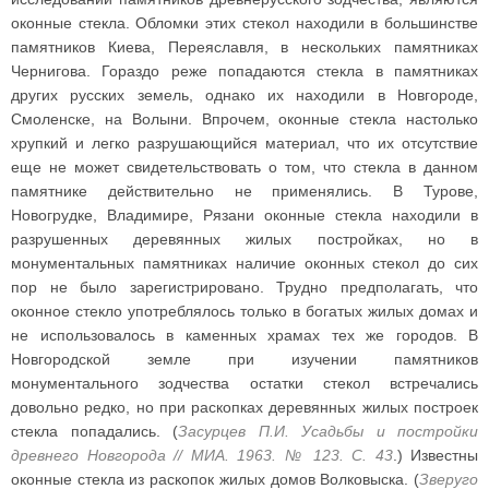
оконные стекла. Обломки этих стекол находили в большинстве
памятников Киева, Переяславля, в нескольких памятниках
Чернигова. Гораздо реже попадаются стекла в памятниках
других русских земель, однако их находили в Новгороде,
Смоленске, на Волыни. Впрочем, оконные стекла настолько
хрупкий и легко разрушающийся материал, что их отсутствие
еще не может свидетельствовать о том, что стекла в данном
памятнике действительно не применялись. В Турове,
Новогрудке, Владимире, Рязани оконные стекла находили в
разрушенных деревянных жилых постройках, но в
монументальных памятниках наличие оконных стекол до сих
пор не было зарегистрировано. Трудно предполагать, что
оконное стекло употреблялось только в богатых жилых домах и
не использовалось в каменных храмах тех же городов. В
Новгородской земле при изучении памятников
монументального зодчества остатки стекол встречались
довольно редко, но при раскопках деревянных жилых построек
стекла попадались. (
Засурцев П.И. Усадьбы и постройки
древнего Новгорода // МИА. 1963. № 123. С. 43
.) Известны
оконные стекла из раскопок жилых домов Волковыска. (
Зверуго