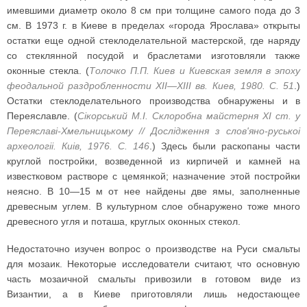
имевшими диаметр около 8 см при толщине самого пода до 3
см. В 1973 г. в Киеве в пределах «города Ярослава» открыты
остатки еще одной стеклоделательной мастерской, где наряду
со стеклянной посудой и браслетами изготовляли также
оконные стекла. (
Толочко П.П. Киев и Киевская земля в эпоху
феодальной раздробленности XII—XIII вв. Киев, 1980. С. 51
.)
Остатки стеклоделательного производства обнаружены и в
Переяславле. (
Сiкорський M.I. Склоробна майстерня XI ст. у
Переяславi-Хмельницькому // Дослiдження з слов'яно-руськоi
археологii. Киiв, 1976. С. 146
.) Здесь были раскопаны части
круглой постройки, возведенной из кирпичей и камней на
известковом растворе с цемянкой; назначение этой постройки
неясно. В 10—15 м от нее найдены две ямы, заполненные
древесным углем. В культурном слое обнаружено тоже много
древесного угля и поташа, круглых оконных стекол.
Недостаточно изучен вопрос о производстве на Руси смальты
для мозаик. Некоторые исследователи считают, что основную
часть мозаичной смальты привозили в готовом виде из
Византии, а в Киеве приготовляли лишь недостающее