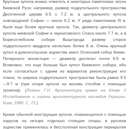
Крупные купола можно отметить в некоторых памятниках эпохи
Киевской Руси; например, размер подкупольного пространства
Десятинной церкви 6.5 х 7.2 м, а центрального купола
новгородской Софии — около 6.2 м. У ряда памятников XI в.
были еще более крупные купола. Так, диаметр центрального
купола киевской Софии и черниговского Спаса около 7.7 м, а в
Борисоглебском соборе Вышгорода размер сторон
подкупольного квадрата несколько более 8 м. Очень крупный
купол в домонгольском зодчестве имел Успенский собор Киево-
Печерского монастыря — диаметр достигал почти 8.6 м.
Возможно, что еще больше был купол Киевского собора, ибо
если согласиться с одним из вариантов реконструкции его
плана, то ширина подкупольного пространства была равна 9.5
—9.7 м (при опоре купола на восемь столбов с помощью
тромпов). (
Логвин Г.Н. Архитектура храма на Клове //
Исследование и охрана архитектурного наследия Украины.
Киев, 1980. С. 72
.)
Кроме обычной конструкции купола, опирающегося с помощью
парусов на четыре отдельно стоящие опоры, в русском
зодчестве применялась и бесстолпная конструкция перекрытия