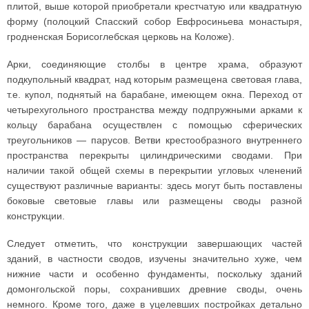
плитой, выше которой приобретали крестчатую или квадратную
форму (полоцкий Спасский собор Евфросиньева монастыря,
гродненская Борисоглебская церковь на Коложе).
Арки, соединяющие столбы в центре храма, образуют
подкупольный квадрат, над которым размещена световая глава,
т.е. купол, поднятый на барабане, имеющем окна. Переход от
четырехугольного пространства между подпружными арками к
кольцу барабана осуществлен с помощью сферических
треугольников — парусов. Ветви крестообразного внутреннего
пространства перекрыты цилиндрическими сводами. При
наличии такой общей схемы в перекрытии угловых членений
существуют различные варианты: здесь могут быть поставлены
боковые световые главы или размещены своды разной
конструкции.
Следует отметить, что конструкции завершающих частей
зданий, в частности сводов, изучены значительно хуже, чем
нижние части и особенно фундаменты, поскольку зданий
домонгольской поры, сохранивших древние своды, очень
немного. Кроме того, даже в уцелевших постройках детально