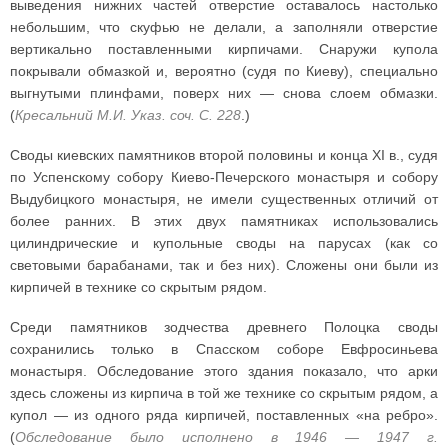
выведения нижних частей отверстие оставалось настолько
небольшим, что скуфью не делали, а заполняли отверстие
вертикально поставленными кирпичами. Снаружи купола
покрывали обмазкой и, вероятно (судя по Киеву), специально
выгнутыми плинфами, поверх них — снова слоем обмазки.
(
Кресальний М.И. Указ. соч. С. 228
.)
Своды киевских памятников второй половины и конца XI в., судя
по Успенскому собору Киево-Печерского монастыря и собору
Выдубицкого монастыря, не имели существенных отличий от
более ранних. В этих двух памятниках использовались
цилиндрические и купольные своды на парусах (как со
световыми барабанами, так и без них). Сложены они были из
кирпичей в технике со скрытым рядом.
Среди памятников зодчества древнего Полоцка своды
сохранились только в Спасском соборе Евфросиньева
монастыря. Обследование этого здания показало, что арки
здесь сложены из кирпича в той же технике со скрытым рядом, а
купол — из одного ряда кирпичей, поставленных «на ребро».
(
Обследование было исполнено в 1946 — 1947 г.