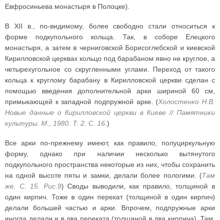
Евфросиньева монастыря в Полоцке).
В XII в., по-видимому, более свободно стали относиться к
форме подкупольного кольца. Так, в соборе Елецкого
монастыря, а затем в черниговской Борисоглебской и киевской
Кирилловской церквах кольцо под барабаном явно не круглое, а
четырехугольное со скругленными углами. Переход от такого
кольца к круглому барабану в Кирилловской церкви сделан с
помощью введения дополнительной арки шириной 60 см,
примыкающей к западной подпружной арке. (
Холостенко Н.В.
Новые данные о Кирилловской церкви в Киеве // Памятники
культуры. М., 1980. Т. 2. С. 16
.)
Все арки по-прежнему имеют, как правило, полуциркульную
форму, однако при наличии несколько вытянутого
подкупольного пространства некоторые из них, чтобы сохранить
на одной высоте пяты и замки, делали более пологими. (
Там
же. С. 15. Рис.9
) Своды выводили, как правило, толщиной в
один кирпич. Тоже в один перекат (толщиной в один кирпич)
делали большей частью и арки. Впрочем, подпружные арки
иногда делали и в два переката (толщиной в два кирпича). Там,