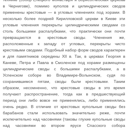
в Чернигове), помимо куполов и цилиндрических сводов
применены крестовые — в угловых членениях под хорами. В
несколько более поздней Кирилловской церкви в Киеве эти
угловые членения перекрыты цилиндрическими сводами со
столь большими распалубками, что практически они почти
превращаются в крестовые своды. Членения же,
расположенные к западу от угловых, перекрыты чисто
крестовыми сводами. Подобный набор форм сводов характерен
и для памятников середины XII в. Так, в церквах Георгия в
Каневе, Петра и Павла в Смоленске под хорами размещены
цилиндрические своды с большими распалубками, а в
Успенском соборе во Владимире-Волынском, судя по
сохранившимся пятам, своды были крестовыми. Таким
образом, несомненно, что крестовые своды в это время
получают распространение, тогда как в предшествующий
период они либо вовсе не применялись, либо применялись
очень редко. В отличие от крестовых купольные своды без
барабанов стали использовать значительно реже, почти
исключительно над часовнями (таковы глухие купольные своды
над часовнями во втором ярусе Спасского собора