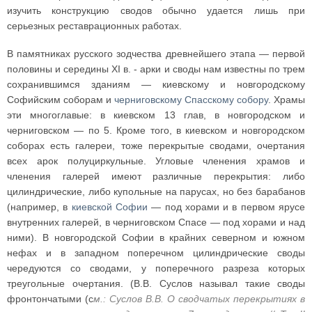
изучить конструкцию сводов обычно удается лишь при
серьезных реставрационных работах.
В памятниках русского зодчества древнейшего этапа — первой
половины и середины XI в. - арки и своды нам известны по трем
сохранившимся зданиям — киевскому и новгородскому
Софийским соборам и
черниговскому Спасскому собору
. Храмы
эти многоглавые: в киевском 13 глав, в новгородском и
черниговском — по 5. Кроме того, в киевском и новгородском
соборах есть галереи, тоже перекрытые сводами, очертания
всех арок полуциркульные. Угловые членения храмов и
членения галерей имеют различные перекрытия: либо
цилиндрические, либо купольные на парусах, но без барабанов
(например, в
киевской Софии
— под хорами и в первом ярусе
внутренних галерей, в черниговском Спасе — под хорами и над
ними). В новгородской Софии в крайних северном и южном
нефах и в западном поперечном цилиндрические своды
чередуются со сводами, у поперечного разреза которых
треугольные очертания. (В.В. Суслов называл такие своды
фронтончатыми (с
м.: Суслов В.В. О сводчатых перекрытиях в