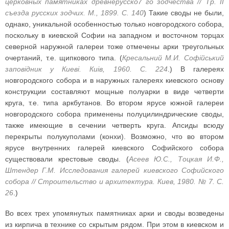
церковных памятниках древнерусско7 го зодчества // Тр. II
съезда русских зодчих. М., 1899. С. 140
) Такие своды не были,
однако, уникальной особенностью только новгородского собора,
поскольку в киевской Софии на западном и восточном торцах
северной наружной галереи тоже отмечены арки треугольных
очертаний, т.е. щипкового типа. (
Кресальний М.И. Софiйський
заповiдник у Киевi. Киiв, 1960. С. 224
.) В галереях
новгородского собора и в наружных галереях киевского основу
конструкции составляют мощные полуарки в виде четверти
круга, т.е. типа аркбутанов. Во втором ярусе южной галереи
новгородского собора применены полуцилиндрические своды,
также имеющие в сечении четверть круга. Апсиды всюду
перекрыты полукуполами (конхи). Возможно, что во втором
ярусе внутренних галерей киевского Софийского собора
существовали крестовые своды. (
Асеев Ю.С., Тоцкая И.Ф.,
Штендер Г.М. Исследования галерей киевского Софийского
собора // Строительство и архитектура. Киев, 1980. № 7. С.
26
.)
Во всех трех упомянутых памятниках арки и своды возведены
из кирпича в технике со скрытым рядом. При этом в киевском и