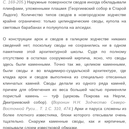
С. 169-205
.) Наружные поверхности сводов иногда обкладывали
плинфами, уложенными плашмя (Георгиевский собор в Старой
Ладоге). Количество типов сводов в новгородском зодчестве
крайне ограничено: только цилиндрические своды, купола на
световых барабанах и полукупола на апсидах.
О конструкции арок и сводов в галицком зодчестве никаких
сведений нет, поскольку своды не сохранились ни в одном
памятнике этой архитектурной школы. Судя по полному
отсутствию в остатках сооружений кирпича, ясно, что своды
здесь были каменными. Точно так же, целиком каменными,
были своды и во владимиро-суздальской архитектуре, где
кладка арок и сводов выполнена из специально отесанных
клинчатых камней. Своды делали из одного ряда камней,
причем для облегчения их веса большей частью применяли
пористый камень — туф (церковь Покрова на Нерли,
Дмитриевский собор). (
Воронин Н.Н. Зодчество Северо-
Восточной Руси... Т. 1.С. 310, 474
.) Арки и паруса сложены из
более плотного известняка, блоки которого отесывали очень
тщательно. Снаружи каменные своды, как и кирпичные,
покрывали слоем известковой обмазки.