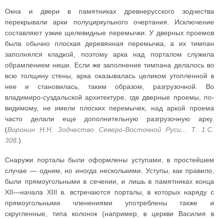
Окна и двери в памятниках древнерусского зодчества
перекрывали арки полуциркульного очертания. Исключение
составляют узкие щелевидные перемычки. У дверных проемов
была обычно плоская деревянная перемычка, а их тимпан
заполнялся кладкой, поэтому арка над порталом служила
обрамлением ниши. Если же заполнение тимпана делалось во
всю толщину стены, арка оказывалась целиком утопленной в
нее и становилась, таким образом, разгрузочной. Во
владимиро-суздальской архитектуре, где дверные проемы, по-
видимому, не имели плоских перемычек, над аркой проема
часто делали еще дополнительную разгрузочную арку.
(
Воронин Н.Н. Зодчество Северо-Восточной Руси... Т. 1.С.
308
.)
Снаружи порталы были оформлены уступами, в простейшем
случае — одним, но иногда несколькими. Уступы, как правило,
были прямоугольными в сечении, и лишь в памятниках конца
XII—начала XIII в. встречаются порталы, в которых наряду с
прямоугольными членениями употреблены также и
скругленные, типа колонок (например, в церкви Василия в