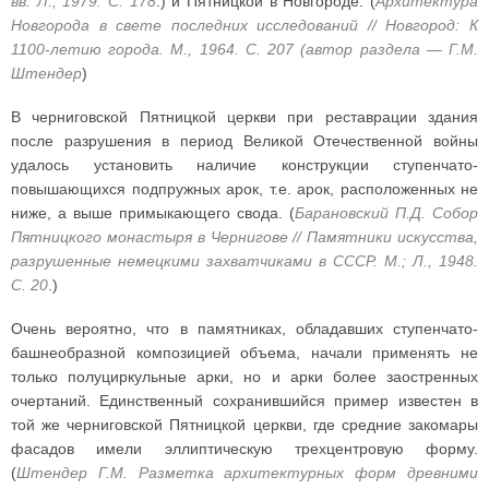
вв. Л., 1979. С. 178
.) и Пятницкой в Новгороде. (
Архитектура
Новгорода в свете последних исследований // Новгород: К
1100-летию города. М., 1964. С. 207 (автор раздела — Г.М.
Штендер
)
В черниговской Пятницкой церкви при реставрации здания
после разрушения в период Великой Отечественной войны
удалось установить наличие конструкции ступенчато-
повышающихся подпружных арок, т.е. арок, расположенных не
ниже, а выше примыкающего свода. (
Барановский П.Д. Собор
Пятницкого монастыря в Чернигове // Памятники искусства,
разрушенные немецкими захватчиками в СССР. М.; Л., 1948.
С. 20
.)
Очень вероятно, что в памятниках, обладавших ступенчато-
башнеобразной композицией объема, начали применять не
только полуциркульные арки, но и арки более заостренных
очертаний. Единственный сохранившийся пример известен в
той же черниговской Пятницкой церкви, где средние закомары
фасадов имели эллиптическую трехцентровую форму.
(
Штендер Г.М. Разметка архитектурных форм древними