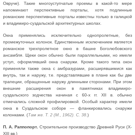
Овруче). Такие многоуступчатые проемы в какой-то мере
напоминают перспективные порталы, хотя подлинные
романские перспективные порталы известны только в галицкой
и владимиро-суздальской архитектурных школах.
Окна применялись исключительно однопролетные, без
промежуточных колонок. Единственным исключением является
романское трехпролетное окно в башне Боголюбовского
ансамбля. Щеки окон обычно были параллельными, но имели
уступ, оформлявший окна снаружи. Кроме такого типа окон
применяли также окна с амбразурами, расширявшимися как
внутрь, так и наружу, т.е. представлявшие в плане как бы две
трапеции, обращенные наружу длинными сторонами. При этом
внешние расширения окон в памятниках владимиро-
суздальского зодчества начиная с 60-х гг. XII в. обычно
отмечались сложной профилировкой. Особый характер имели
окна в Суздальском соборе — фланкировались снаружи
колонками. (
Там же. Т. 2 (М., 1962). С. 38
.)
П. А. Раппопорт.
Строительное производство Древней Руси (X-
XIII вв.)