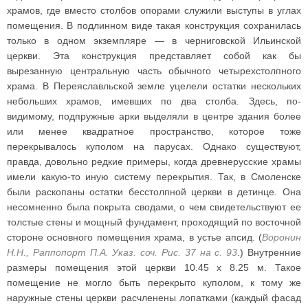
храмов, где вместо столбов опорами служили выступы в углах
помещения. В подлинном виде такая конструкция сохранилась
только в одном экземпляре — в черниговской Ильинской
церкви. Эта конструкция представляет собой как бы
вырезанную центральную часть обычного четырехстолпного
храма. В Переяславльской земле уцелели остатки нескольких
небольших храмов, имевших по два столба. Здесь, по-
видимому, подпружные арки выделяли в центре здания более
или менее квадратное пространство, которое тоже
перекрывалось куполом на парусах. Однако существуют,
правда, довольно редкие примеры, когда древнерусские храмы
имели какую-то иную систему перекрытия. Так, в Смоленске
были раскопаны остатки бесстолпной церкви в детинце. Она
несомненно была покрыта сводами, о чем свидетельствуют ее
толстые стены и мощный фундамент, проходящий по восточной
стороне основного помещения храма, в устье апсид. (
Воронин
Н.Н., Раппопорт П.А. Указ. соч. Рис. 37 на с. 93
.) Внутренние
размеры помещения этой церкви 10.45 х 8.25 м. Такое
помещение не могло быть перекрыто куполом, к тому же
наружные стены церкви расчленены лопатками (каждый фасад