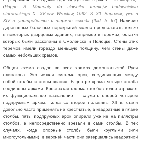
(
Рорре A. Materiaty do slownika terminjw budownictwa
staroruskiego X—XV ww. Wroclaw, 1962. S. 30. Впрочем, уже в
XIV в. употреблялся и термин «свод» (Ibid. S. 67
) Наличие
деревянных балочных перекрытий можно предполагать только
в некоторых дворцовых зданиях, например в теремах, остатки
которых были раскопаны в Смоленске и Полоцке. Стены этих
теремов имели гораздо меньшую толщину, чем стены даже
самых небольших храмов.
Общая схема сводов во всех храмах домонгольской Руси
одинакова. Это четкая система арок, соединяющих между
собой столбы и стены здания. В центре храма четыре столба
соединены арками. Крестчатая форма столбов точно отражает
их функциональное назначение — служить опорой четырем
подпружным аркам. Когда со второй половины XII в. стали
довольно часто применять не крестчатые, а квадратные в плане
столбы, пяты подпружных арок опирали уже не на пилястры
столбов, а непосредственно врезали в сами столбы. В тех
случаях, когда опорные столбы были круглыми (или
многоугольными), в верхней части они завершались квадратной