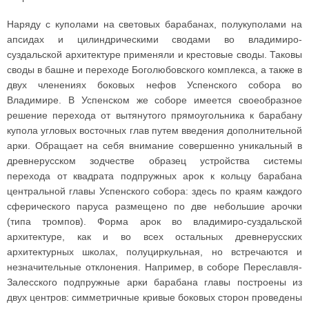
Наряду с куполами на световых барабанах, полукуполами на
апсидах и цилиндрическими сводами во владимиро-
суздальской архитектуре применяли и крестовые своды. Таковы
своды в башне и переходе Боголюбовского комплекса, а также в
двух членениях боковых нефов Успенского собора во
Владимире. В Успенском же соборе имеется своеобразное
решение перехода от вытянутого прямоугольника к барабану
купола угловых восточных глав путем введения дополнительной
арки. Обращает на себя внимание совершенно уникальный в
древнерусском зодчестве образец устройства системы
перехода от квадрата подпружных арок к кольцу барабана
центральной главы Успенского собора: здесь по краям каждого
сферического паруса размещено по две небольшие арочки
(типа тромпов). Форма арок во владимиро-суздальской
архитектуре, как и во всех остальных древнерусских
архитектурных школах, полуциркульная, но встречаются и
незначительные отклонения. Например, в соборе Переславля-
Залесского подпружные арки барабана главы построены из
двух центров: симметричные кривые боковых сторон проведены