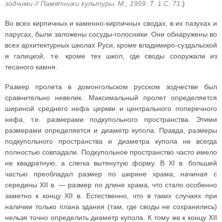
зодчими // Памятники культуры. М., 1959. Т. 1.С. 71
.)
Во всех кирпичных и каменно-кирпичных сводах, в их пазухах и
парусах, были заложены сосуды-голосники. Они обнаружены во
всех архитектурных школах Руси, кроме владимиро-суздальской
и галицкой, т.е. кроме тех школ, где своды сооружали из
тесаного камня.
Размер пролета в домонгольском русском зодчестве был
сравнительно невелик. Максимальный пролет определяется
шириной среднего нефа церкви и центрального поперечного
нефа, т.е. размерами подкупольного пространства. Этими
размерами определяется и диаметр купола. Правда, размеры
подкупольного пространства и диаметра купола не всегда
полностью совпадали. Подкупольное пространство часто имело
не квадратную, а слегка вытянутую форму. В XI в. большей
частью преобладал размер по ширине храма; начиная с
середины XII в. — размер по длине храма, что стало особенно
заметно к концу XII в. Естественно, что в таких случаях при
наличии только плана здания (там, где своды не сохранились)
нельзя точно определить диаметр купола. К тому же к концу XII