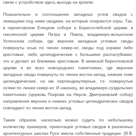
связи с устройством здесь выхода на кровлю.
Показательно и соотношение западных углов сводов с
лежащими под ними сводами, на которые опираются хоры. Так,
в черниговском Елецком соборе и Борисоглебской церкви, в
смоленской церкви Петра и Павла, владимиро-волынском
Успенском соборе, где верхние западные угловые своды
повернуты осью по линии север-юг, своды под хорами либо
крестовые, либо цилиндрические с большими распалубками,
что и делает их близкими крестовым. В киевской Кирилловской
церкви и во всех новгородских памятниках, где верхние
западные своды повернуты по линии восток-запад, нижние тоже
цилиндрические, но им перпендикулярные, т.е. повернутые
осями по линии север-юг. И наконец, во владимиро-суздальских
памятниках (церковь Покрова на Нерли, Дмитриевский собор)
направления верхних и нижних угловых цилиндрических сводов
совпадают по линии восток-запад.
Таким образом, насколько можно судить по небольшому
количеству примеров, ориентация угловых сводов в различных
архитектурных школах Руси имела собственные традиции. (В.В.