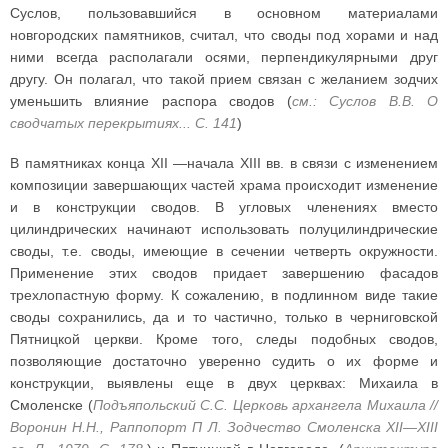
Суслов, пользовавшийся в основном материалами
новгородских памятников, считал, что своды под хорами и над
ними всегда располагали осями, перпендикулярными друг
другу. Он полагал, что такой прием связан с желанием зодчих
уменьшить влияние распора сводов (
см.: Суслов В.В. О
сводчатых перекрытиях... С. 141
)
В памятниках конца XII —начала XIII вв. в связи с изменением
композиции завершающих частей храма происходит изменение
и в конструкции сводов. В угловых членениях вместо
цилиндрических начинают использовать полуцилиндрические
своды, т.е. своды, имеющие в сечении четверть окружности.
Применение этих сводов придает завершению фасадов
трехлопастную форму. К сожалению, в подлинном виде такие
своды сохранились, да и то частично, только в черниговской
Пятницкой церкви. Кроме того, следы подобных сводов,
позволяющие достаточно уверенно судить о их форме и
конструкции, выявлены еще в двух церквах: Михаила в
Смоленске (
Подъяпольский С.С. Церковь архангела Михаила //
Воронин Н.Н., Раппопорт П Л. Зодчество Смоленска XII—XIII