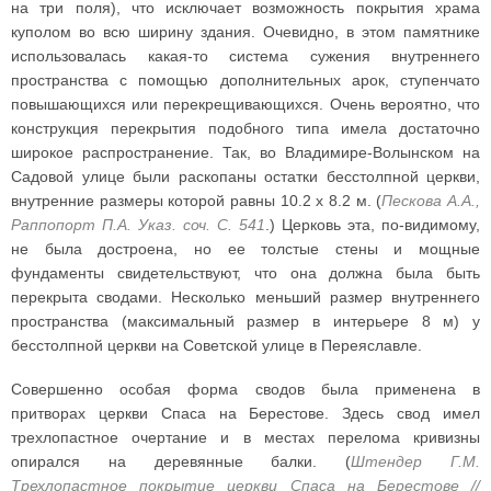
на три поля), что исключает возможность покрытия храма
куполом во всю ширину здания. Очевидно, в этом памятнике
использовалась какая-то система сужения внутреннего
пространства с помощью дополнительных арок, ступенчато
повышающихся или перекрещивающихся. Очень вероятно, что
конструкция перекрытия подобного типа имела достаточно
широкое распространение. Так, во Владимире-Волынском на
Садовой улице были раскопаны остатки бесстолпной церкви,
внутренние размеры которой равны 10.2 х 8.2 м. (
Пескова А.А.,
Раппопорт П.А. Указ. соч. С. 541
.) Церковь эта, по-видимому,
не была достроена, но ее толстые стены и мощные
фундаменты свидетельствуют, что она должна была быть
перекрыта сводами. Несколько меньший размер внутреннего
пространства (максимальный размер в интерьере 8 м) у
бесстолпной церкви на Советской улице в Переяславле.
Совершенно особая форма сводов была применена в
притворах церкви Спаса на Берестове. Здесь свод имел
трехлопастное очертание и в местах перелома кривизны
опирался на деревянные балки. (
Штендер Г.М.
Трехлопастное покрытие церкви Спаса на Берестове //