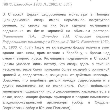
ПКНО: Ежегодник 1980. Л., 1981. С. 534
.)
В Спасской Церкви Евфросиньева монастыря в Полоцке
цилиндрические своды имели нормальное полукруглое
сечение, но сверху на них были сделаны килевидные
подвышения из битых кирпичей на обильном растворе.
(
Раппопорт П.А., Штендер Г.М. Спасская церковь
Евфросиньева монастыря в Полоцке // ПКНО: Ежегодник 1979.
Л., 1980. С. 459
.) Такую же килевидную форму имели в этом
здании кокошники, примыкавшие к барабану, и бровки над
окнами второго яруса. Килевидные подвышения в Спасской
церкви уцелели лишь потому, что своды здесь в течение
нескольких веков были прикрыты более поздней стропильной
кровлей и, следовательно, защищены от действия непогоды.
Возможно, что подобные детали некогда существовали и в
других памятниках, но не сохранились. Очень небольшие
килевидные подвышения чисто декоративного характера есть в
арках, завершающих фасады притворов в поздних памятниках
владимиро-суздальской архитектуры (собор в Суздале,
Георгиевский собор в Юрьеве-Польском).