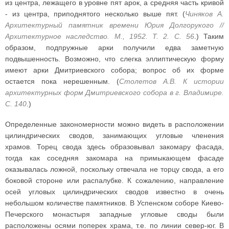
из центра, лежащего в уровне пят арок, а средняя часть кривой
- из центра, приподнятого несколько выше пят. (
Чиняков А.
Архитектурный памятник времени Юрия Долгорукого //
Архитектурное наследство. М., 1952. Т. 2. С. 56
.) Таким
образом, подпружные арки получили едва заметную
подвышенность. Возможно, что слегка эллиптическую форму
имеют арки Дмитриевского собора; вопрос об их форме
остается пока нерешенным. (
Столетов А.В. К истории
архитектурных форм Дмитриевского собора в г. Владимире.
С. 140
.)
Определенные закономерности можно видеть в расположении
цилиндрических сводов, занимающих угловые членения
храмов. Торец свода здесь образовывал закомару фасада,
тогда как соседняя закомара на примыкающем фасаде
оказывалась ложной, поскольку отвечала не торцу свода, а его
боковой стороне или распалубке. К сожалению, направление
осей угловых цилиндрических сводов известно в очень
небольшом количестве памятников. В Успенском соборе Киево-
Печерского монастыря западные угловые своды были
расположены осями поперек храма, т.е. по линии север-юг. В