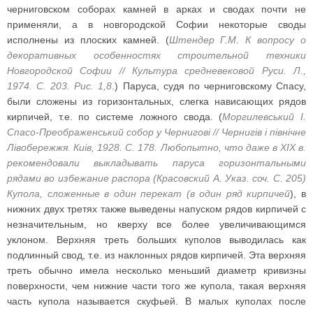
черниговском соборах камней в арках и сводах почти не
применяли, а в новгородской Софии некоторые своды
исполнены из плоских камней. (
Штендер Г.М. К вопросу о
декоративных особенностях строительной техники
Новгородской Софии // Культура средневековой Руси. Л.,
1974. С. 203. Рис. 1,8
.) Паруса, судя по черниговскому Спасу,
были сложены из горизонтальных, слегка нависающих рядов
кирпичей, т.е. по системе ложного свода. (
Моргилевський I.
Спасо-Преображенський собор у Черниговi // Чернигiв i пiвнiчне
Лiвобережжя. Киiв, 1928. С. 178. Любопытно, что даже в XIX в.
рекомендовали выкладывать паруса горизонтальными
рядами во избежание распора (Красовский А. Указ. соч. С. 205)
Купола, сложенные в один перекат (в один ряд кирпичей
), в
нижних двух третях также выведены напуском рядов кирпичей с
незначительным, но кверху все более увеличивающимся
уклоном. Верхняя треть больших куполов выводилась как
подлинный свод, т.е. из наклонных рядов кирпичей. Эта верхняя
треть обычно имела несколько меньший диаметр кривизны
поверхности, чем нижние части того же купола, такая верхняя
часть купола называется скуфьей. В малых куполах после