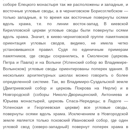
соборе Елецкого монастыря так же расположены и западные, и
восточные угловые своды, а в черниговском Борисоглебском —
только западные, в то время как восточные повернуты осями
вдоль храма, т.е. по линии восток-запад. В киевской
Кирилловской церкви угловые своды были повернуты осями
вдоль храма. Значит, в киево-черниговской группе памятников
ориентация угловых сводов, видимо, не имела четко
установившихся правил. Судя по единичным примерам
памятников, где своды сохранились, в Смоленске (церковь
Петра и Павла) и на Волыни (Успенский собор во Владимире-
Волынском) угловые своды ориентированы поперек здания. В
нескольких архитектурных школах можно говорить о более
определенной системе. Так, во Владимиро-Суздальской земле
(Дмитриевский собор и церковь Покрова на Нерли) и в
Новгородской (соборы Николо-Дворищенский, Антониева и
Юрьева монастырей, церковь Спаса-Нередицы; в Ладоге —
Успенская и Георгиевская церкви) все угловые своды,
повернуты осями вдоль храма. Исключением в Новгородской
земле является только псковский Ивановский собор, где один
угловой свод (северо-западный) повернут поперек храма в