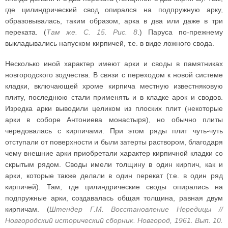
где цилиндрический свод опирался на подпружную арку,
образовывалась, таким образом, арка в два или даже в три
переката. (
Там же. С. 15. Рис. 8
.) Паруса по-прежнему
выкладывались напуском кирпичей, т.е. в виде ложного свода.
Несколько иной характер имеют арки и своды в памятниках
новгородского зодчества. В связи с переходом к новой системе
кладки, включающей хроме кирпича местную известняковую
плиту, последнюю стали применять и в кладке арок и сводов.
Изредка арки выводили целиком из плоских плит (некоторые
арки в соборе Антониева монастыря), но обычно плиты
чередовалась с кирпичами. При этом ряды плит чуть-чуть
отступали от поверхности и были затерты раствором, благодаря
чему внешние арки приобретали характер кирпичной кладки со
скрытым рядом. Своды имели толщину в один кирпич, как и
арки, которые также делали в один перекат (т.е. в один ряд
кирпичей). Там, где цилиндрические своды опирались на
подпружные арки, создавалась общая толщина, равная двум
кирпичам. (
Штендер Г.М. Восстановление Нередицы //
Новгородский исторический сборник. Новгород, 1961. Вып. 10.