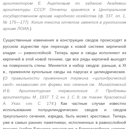
архитектором Е. Ащепковым по заданию Академии
архитектуры СССР. Отчеты хранятся в Центральном
государственном архиве народного хозяйства (ф. 337, оп. 1,
№ 175—177). Копия текста отчетов имеется в рукописном
архиве ЛОИА
.)
Существенные изменения в конструкции сводов происходят в
русском зодчестве при переходе к новой системе кирпичной
кладки — равнослойной. Теперь арки и своды исполняют из
кирпичей в этой новой технике, где все ряды кирпичей выходят
на поверхность стены. Меняется и набор сводов: раньше, в XI
в., применяли купольные своды на парусах и цилиндрические.
(
О правильности применения термина «цилиндрический
свод» независимо от формы его сечения см.: Михайловский
И.Б. Архитектурная терминология // Проблемы
архитектуры. М., 1937. Т. 2, кн. 1. С. 8; см. также: Красовский
А. Указ. соч. С. 174
.) Как частные случаи известно
использование полуцилиндрических сводов и сводов
треугольного сечения, изредка, быть может, крестовых. Теперь
уже в самых ранних памятниках, исполненных в равнослойной
технике (собор Елецкого монастыря и Борисоглебская церковь