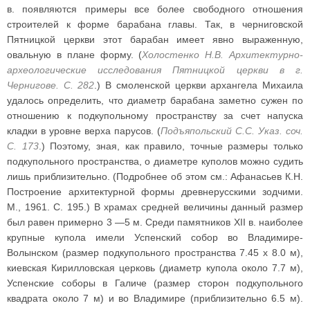
в. появляются примеры все более свободного отношения
строителей к форме барабана главы. Так, в черниговской
Пятницкой церкви этот барабан имеет явно выраженную,
овальную в плане форму. (
Холостенко Н.В. Архитектурно-
археологические исследования Пятницкой церкви в г.
Чернигове. С. 282
.) В смоленской церкви архангела Михаила
удалось определить, что диаметр барабана заметно сужен по
отношению к подкупольному пространству за счет напуска
кладки в уровне верха парусов. (
Подъяпольский С.С. Указ. соч.
С. 173
.) Поэтому, зная, как правило, точные размеры только
подкупольного пространства, о диаметре куполов можно судить
лишь приблизительно. (Подробнее об этом см.: Афанасьев К.Н.
Построение архитектурной формы древнерусскими зодчими.
М., 1961. С. 195.) В храмах средней величины данный размер
был равен примерно 3 —5 м. Среди памятников XII в. наиболее
крупные купола имели Успенский собор во Владимире-
Волынском (размер подкупольного пространства 7.45 х 8.0 м),
киевская Кирилловская церковь (диаметр купола около 7.7 м),
Успенские соборы в Галиче (размер сторон подкупольного
квадрата около 7 м) и во Владимире (приблизительно 6.5 м).