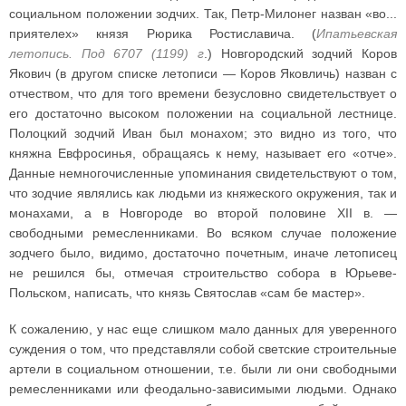
социальном положении зодчих. Так, Петр-Милонег назван «во...
приятелех» князя Рюрика Ростиславича. (
Ипатьевская
летопись. Под 6707 (1199) г
.) Новгородский зодчий Коров
Якович (в другом списке летописи — Коров Яковличь) назван с
отчеством, что для того времени безусловно свидетельствует о
его достаточно высоком положении на социальной лестнице.
Полоцкий зодчий Иван был монахом; это видно из того, что
княжна Евфросинья, обращаясь к нему, называет его «отче».
Данные немногочисленные упоминания свидетельствуют о том,
что зодчие являлись как людьми из княжеского окружения, так и
монахами, а в Новгороде во второй половине XII в. —
свободными ремесленниками. Во всяком случае положение
зодчего было, видимо, достаточно почетным, иначе летописец
не решился бы, отмечая строительство собора в Юрьеве-
Польском, написать, что князь Святослав «сам бе мастер».
К сожалению, у нас еще слишком мало данных для уверенного
суждения о том, что представляли собой светские строительные
артели в социальном отношении, т.е. были ли они свободными
ремесленниками или феодально-зависимыми людьми. Однако