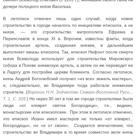
дочери полоцкого князя Василька.
В летописи отмечен лишь один случай, когда новое
строительство в городе началось по инициативе епископа, а не
князя, — это строительство митрополита Ефрема в
Переяславле в конце XI в. Впрочем, известны факты, когда
строительная артель, созданная князем, в дальнейшем
выполняет заказы епископа. Так, епископ Нифонт после смерти
князя Всеволода использует для строительства Мирожскрго
собора в Пскове княжескую артель, а затем он же переводит ее
в Ладогу для постройки церкви Климента. Согласно летописи,
князь Андрей Боголюбский получил «из всех земель мастеры»,
и, следовательно, во Владимире тогда работали княжеские
строители. (
Воронин Н.Н. Зодчество Северо-Восточной Руси...
Т. 1. С. 329.
) Но через 30 лет в том же городе строителями были
люди «от клеврет святое Богородици», т.е., видимо,
монастырские или епископские. При этом в летописи отмечено,
что епископ Иоанн имел мастеров не только «от клеврет...
Богородицы», но «и от своих». Создается впечатление, что
строительство во Владимире в то время совместно вели князь