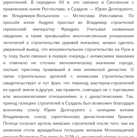
укреплений. В середине XII в. это связано в Смоленске с
правлением князя Ростислава, в Суздале — Юрия Долгорукого,
во Владимире-Волынском — Мстислава Изяславича. По
просьбе князя Андрея прислал во Владимир строителей
германский император Фридрих. Учитывая названные
сведения, а также чрезвычайно многочисленные упоминания
летописей о строительстве церквей князьями, можно сделать
уверенный вывод, что монументальное строительство на Руси в
ту пору было связано в первую очередь с княжескими заказами
и отвечало не столько экономическому значению города,
сколько престижу правившей в нем княжеской династии. О
связи строительных артелей с княжеским строительством
свидетельствует и тот факт, что переезд мастеров-строителей
из одной земли в другую, как правило, совпадал не с торговыми
или экономическими отношениями, а с династическими. Так,
приезд галицких строителей в Суздаль был возможен благодаря
военному союзу Юрия Долгорукого с галицким князем
Владимиром, союзу, скрепленному династическим браком.
Полоцк получил артель киевских строителей после того, как на
киевском столе враждебных полоцким князьям Мономашичей
сменил Всеволод Ольгович (с 1139 г.), женивший своего сына на