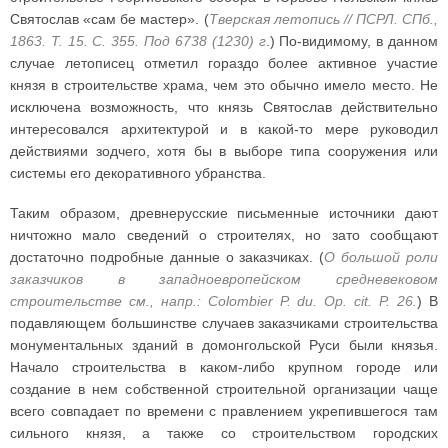
Святослав «сам бе мастер». (
Тверская летопись // ПСРЛ. СПб.,
1863. Т. 15. С. 355. Под 6738 (1230) г
.) По-видимому, в данном
случае летописец отметил гораздо более активное участие
князя в строительстве храма, чем это обычно имело место. Не
исключена возможность, что князь Святослав действительно
интересовался архитектурой и в какой-то мере руководил
действиями зодчего, хотя бы в выборе типа сооружения или
системы его декоративного убранства.
Таким образом, древнерусские письменные источники дают
ничтожно мало сведений о строителях, но зато сообщают
достаточно подробные данные о заказчиках. (
О большой роли
заказчиков в западноевропейском средневековом
строительстве см., напр.: Colombier P. du. Op. cit. P. 26.
) В
подавляющем большинстве случаев заказчиками строительства
монументальных зданий в домонгольской Руси были князья.
Начало строительства в каком-либо крупном городе или
создание в нем собственной строительной организации чаще
всего совпадает по времени с правлением укрепившегося там
сильного князя, а также со строительством городских