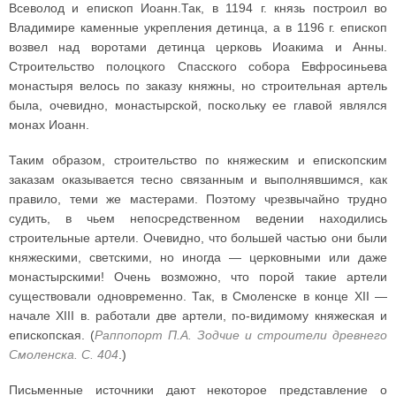
Всеволод и епископ Иоанн.Так, в 1194 г. князь построил во
Владимире каменные укрепления детинца, а в 1196 г. епископ
возвел над воротами детинца церковь Иоакима и Анны.
Строительство полоцкого Спасского собора Евфросиньева
монастыря велось по заказу княжны, но строительная артель
была, очевидно, монастырской, поскольку ее главой являлся
монах Иоанн.
Таким образом, строительство по княжеским и епископским
заказам оказывается тесно связанным и выполнявшимся, как
правило, теми же мастерами. Поэтому чрезвычайно трудно
судить, в чьем непосредственном ведении находились
строительные артели. Очевидно, что большей частью они были
княжескими, светскими, но иногда — церковными или даже
монастырскими! Очень возможно, что порой такие артели
существовали одновременно. Так, в Смоленске в конце XII —
начале XIII в. работали две артели, по-видимому княжеская и
епископская. (
Раппопорт П.А. Зодчие и строители древнего
Смоленска. С. 404
.)
Письменные источники дают некоторое представление о