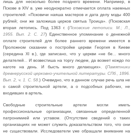
лишь для несколько более позднего времени. Например, в
Пскове в XIV в. уже неоднократно отмечается оплата наемных
строителей: «Псковичи наяша мастеров и дата делу мзды 400
рублей; они же заложиша церков святыа Троица». (Псковская
вторая летопись. Под 1363 г. (
Псковские летописи. М.; Л.,
1955. Вып. 2. С. 27
) Единственное упоминание о денежной
оплате строителей для более раннего времени имеется в
Проложном сказании о постройке церкви Георгия в Киеве
(середина XI в.), где записано, что у церкви «не бе... много
делателей... И возвестиша на торгу людем, да возмет кождо по
наготе на день. И бысть много делающих». (
Памятники
древнерусской церковно-учительной литературы. СПб., 1896.
Вып. 2, ч. 1. С. 58
.) Очевидно, что в данном случае речь шла не
о самой строительной артели, а о подсобных рабочих, не
входивших в артель.
Свободные строительные артели могли иметь
профессиональные организации, связанные определенной
патронимией или уставом. (Отсутствие сведений о таких
организациях не может служить доказательством того, что они
не существовали. Исследователи уже обращали внимание на