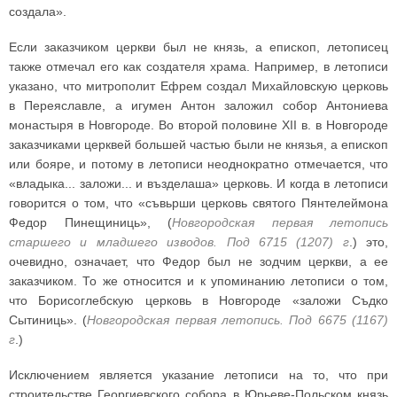
создала».
Если заказчиком церкви был не князь, а епископ, летописец
также отмечал его как создателя храма. Например, в летописи
указано, что митрополит Ефрем создал Михайловскую церковь
в Переяславле, а игумен Антон заложил собор Антониева
монастыря в Новгороде. Во второй половине XII в. в Новгороде
заказчиками церквей большей частью были не князья, а епископ
или бояре, и потому в летописи неоднократно отмечается, что
«владыка... заложи... и възделаша» церковь. И когда в летописи
говорится о том, что «съвьрши церковь святого Пянтелеймона
Федор Пинещиниць», (
Новгородская первая летопись
старшего и младшего изводов. Под 6715 (1207) г
.) это,
очевидно, означает, что Федор был не зодчим церкви, а ее
заказчиком. То же относится и к упоминанию летописи о том,
что Борисоглебскую церковь в Новгороде «заложи Съдко
Сытиниць». (
Новгородская первая летопись. Под 6675 (1167)
г
.)
Исключением является указание летописи на то, что при
строительстве Георгиевского собора в Юрьеве-Польском князь