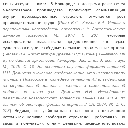
лишь изредка — князя. В Новгороде в это время развивается
мелкотоварное производство, происходит специализация
внутри производственных отраслей, отмечается рост
производительности труда. (
Янин В.Л., Колчин Б.А. Итоги и
перспективы новгородской археологии // Археологическое
изучение Новгорода. М., 1978. С. 28
.) Некоторые
исследователи высказывали предположение, что здесь
существовали уже свободные наемные строительные артели.
(
Беляев Л.А. Архитектура Древней Руси (конец X—начало XIII
в.) по данным археологии: Автореф. дис. ... канд. ист. наук.
М., 1975. С. 16. На основании изучения формата кирпичей
Н.Н. Демичева высказала предположение, что изготовители
плинфы в Новгороде в последней четверти XII в. выделились
из строительной артели и перешли к самостоятельной
работе на заказ (см.: Демичева Н.Н. Исследование
памятников новгородского зодчества XII—начала XIII в. по
данным об эволюции формата кирпича // СА, 1984. № 1. С.
223
) Видимо, это действительно так, хотя в письменных
источниках наличие свободных строителей, работавших на
заказ и получавших оплату деньгами, засвидетельствовано