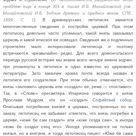
проблем еще в конце XIX в. писал И.Б. Михайловский (см.:
Михайловский И.Б. Зодчие древних и средних веков. СПб.,
1899. С. 1
) В древнерусских летописях имеются
многочисленные сведения о постройке церквей. При этом
летописец довольно часто упоминал, какой князь заказывал
церковь и какой епископ ее освящал. Сведения же о подлинных
строителях мало интересовали летописца и поэтому
встречаются чрезвычайно редко. Для всего домонгольского
периода русской истории мы знаем всего четыре имени зодчих:
три упомянуты в летописи и одно известно из церковной
литературы. Зато заказчик храма почти всегда назван в
летописи его создателем. При этом обычно отмечается, что
князь «заложил» церковь или «создал» ее, реже — «поставил».
Так, в «Слове» пресвитера Илариона говорится о князе
Ярославе Мудром, что он «создал»
Софийский собор
.
Описывая погребения князей в церквах, построенных по их
заказу, летописец не забывает отметить, что князь погребен в
церкви, «юже бе сам создал» или «юже созда сам», а иногда
«юже бе создал отец его». Иногда упоминаются не только
князья, но и княгини, и тогда летописец пишет: «Юже бе сама