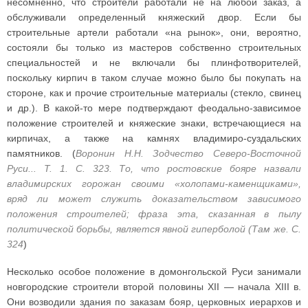
несомненно, что строители работали не на любой заказ, а
обслуживали определенный княжеский двор. Если бы
строительные артели работали «на рынок», они, вероятно,
состояли бы только из мастеров собственно строительных
специальностей и не включали бы плинфотворителей,
поскольку кирпич в таком случае можно было бы покупать на
стороне, как и прочие строительные материалы (стекло, свинец
и др.). В какой-то мере подтверждают феодально-зависимое
положение строителей и княжеские знаки, встречающиеся на
кирпичах, а также на камнях владимиро-суздальских
памятников. (
Воронин Н.Н. Зодчество Северо-Восточной
Руси... Т. 1. С. 323. То, что ростовские бояре назвали
владимирских горожан своими «холопами-каменщиками»,
вряд ли может служить доказательством зависимого
положения строителей; фраза эта, сказанная в пылу
политической борьбы, является явной гиперболой (Там же. С.
324
)
Несколько особое положение в домонгольской Руси занимали
новгородские строители второй половины XII — начала XIII в.
Они возводили здания по заказам бояр, церковных иерархов и