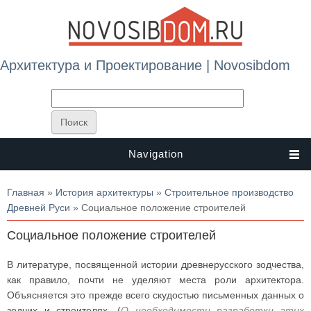
Архитектура и Проектирование | Novosibdom
Navigation
Вы здесь
Главная
»
История архитектуры
»
Строительное производство
Древней Руси
» Социальное положение строителей
Социальное положение строителей
В литературе, посвященной истории древнерусского зодчества,
как правило, почти не уделяют места роли архитектора.
Объясняется это прежде всего скудостью письменных данных о
зодчих и строителях. (
О необходимости разработки этих