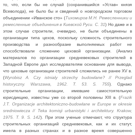
то, что, если бы не случай (сохранившийся «Устав» князя
Всеволода), не было бы и сведений о новгородском торговом
объединении «Иванское сто» (
Тихомиров М.Н. Ремесленники и
ремесленные объединения в Киевской Руси. С. 31
) Но даже и в
этом случае строители, очевидно, не были объединены в
организации типа цехов, поскольку сложность строительного
производства и разнообразие выполняемых работ не
способствовали сложению цеховой организации. (Анализ
материалов по организации средневековых строителей в
Западной Европе дал исследователям основание для вывода,
что цеховые организации строителей сложились не ранее XV в.
(
Wyrobisz A. Czy istnialy strzechy budowlane? // Przeglad
historyczny. Warszawa, 1962. T. 53. S. 755
). Однако
строительные организации, имевшие самостоятельную
юрисдикцию, известны уже со второй половины XIII в. (
Frazik
J.T. Organizacje architektoniczno-budowlane w Europe w okresie
sredniowiecza // Teka komisji urbanistyki i architektury. Krakow,
1975. T. 9. S. 142
). При этом ученые отмечают, что структура
строительных организаций средневековья, как и их статут,
имела в разных странах и в разное время совершенно