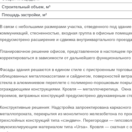
Строительный объем, м³
Площадь застройки, м²
В связи с небольшими размерами участка, отведенного под здани
коммуникаций, стесненностью, входная группа в офисные помещен
предусмотрено расширение и сдвижка внутриквартального проезда
Планировочное решение офисов, представленное в настоящем про
корректироваться в зависимости от дальнейшего функциональног
Фасады здания решаются в едином стиле с пристроенным торговы
облицованных металлокассетами и сайдингом, поверхностей витр
стекла в алюминиевом переплете с полимерно-порошковым покр
ограждающими конструкциями. Кровля — металлочерепица. Окна 
проемов, витражных конструкций предусмотрено двухкамерным ст
Конструктивные решения: Надстройка запроектирована каркасного
металлопроката, перекрытия из монолитного железобетона по про
трехслойных конструкций типа «сэндвич». Перегородки — гипсово
звукоизолирующим материалом типа «Ursa». Кровля — скатная с о