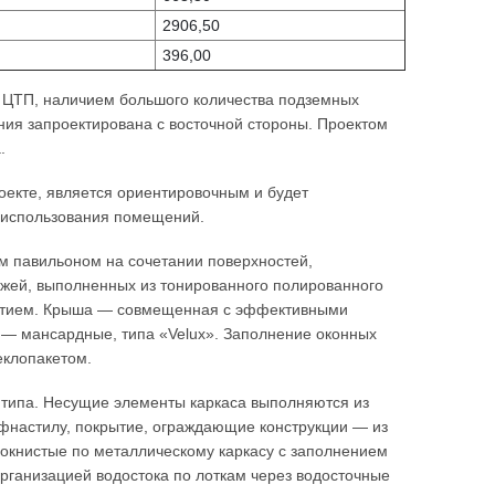
2906,50
396,00
е ЦТП, наличием большого количества подземных
ия запроектирована с восточной стороны. Проектом
.
екте, является ориентировочным и будет
о использования помещений.
м павильоном на сочетании поверхностей,
ажей, выполненных из тонированного полированного
ытием. Крыша — совмещенная с эффективными
— мансардные, типа «Velux». Заполнение оконных
еклопакетом.
 типа. Несущие элементы каркаса выполняются из
фнастилу, покрытие, ограждающие конструкции — из
локнистые по металлическому каркасу с заполнением
рганизацией водостока по лоткам через водосточные