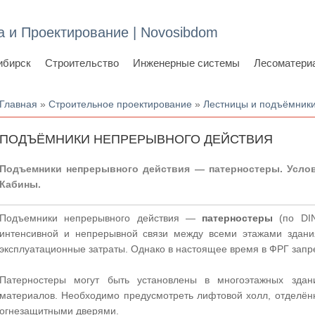
а и Проектирование | Novosibdom
ибирск
Строительство
Инженерные системы
Лесоматери
Вы здесь
Главная
»
Строительное проектирование
»
Лестницы и подъёмник
ПОДЪЁМНИКИ НЕПРЕРЫВНОГО ДЕЙСТВИЯ
Подъемники непрерывного действия — патерностеры. Услов
Кабины.
Подъемники непрерывного действия —
патерностеры
(по DIN
интенсивной и непрерывной связи между всеми этажами здани
эксплуатационные затраты. Однако в настоящее время в ФРГ зап
Патерностеры могут быть установлены в многоэтажных здан
материалов. Необходимо предусмотреть лифтовой холл, отделён
огнезащитными дверями.