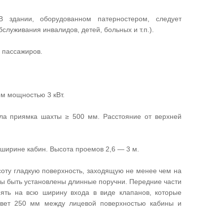
В здании, оборудованном патерностером, следует
луживания инвалидов, детей, больных и т.п.).
 пассажиров.
ем мощностью 3 кВт.
ола приямка шахты ≥ 500 мм. Расстояние от верхней
ширине кабин. Высота проемов 2,6 — 3 м.
оту гладкую поверхность, заходящую не менее чем на
ны быть установлены длинные поручни. Передние части
ять на всю ширину входа в виде клапанов, которые
свет 250 мм между лицевой поверхностью кабины и