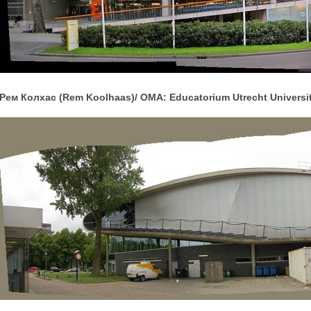
Рем Колхас (Rem Koolhaas)/ OMA: Educatorium Utrecht Universit