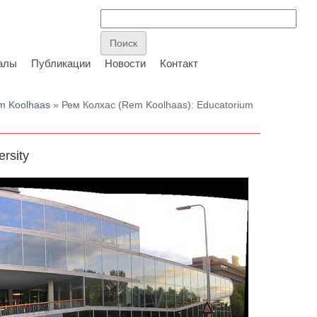
алы
Публикации
Новости
Контакт
m Koolhaas
» Рем Колхас (Rem Koolhaas): Educatorium
rsity