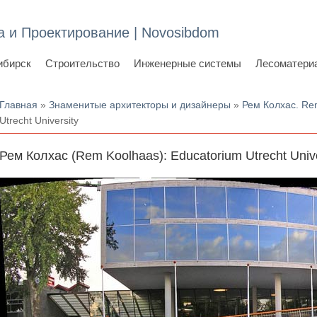
а и Проектирование | Novosibdom
ибирск
Строительство
Инженерные системы
Лесоматери
Вы здесь
Главная
»
Знаменитые архитекторы и дизайнеры
»
Рем Колхас. Re
Utrecht University
Рем Колхас (Rem Koolhaas): Educatorium Utrecht Unive