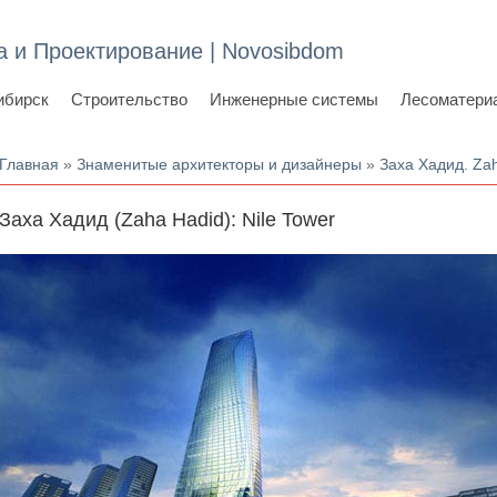
а и Проектирование | Novosibdom
ибирск
Строительство
Инженерные системы
Лесоматери
Вы здесь
Главная
»
Знаменитые архитекторы и дизайнеры
»
Заха Хадид. Za
Заха Хадид (Zaha Hadid): Nile Tower