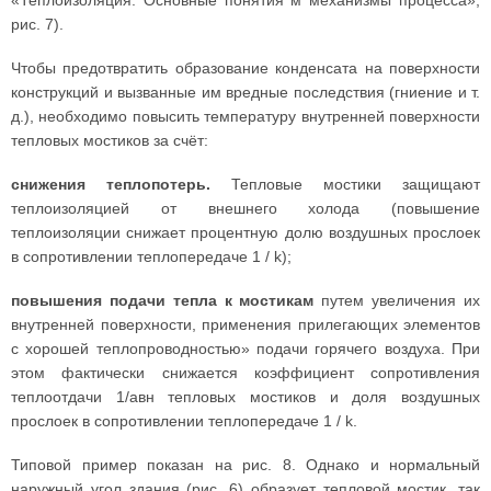
«Теплоизоляция. Основные понятия м механизмы процесса»,
рис. 7).
Чтобы предотвратить образование конденсата на поверхности
конструкций и вызванные им вредные последствия (гниение и т.
д.), необходимо повысить температуру внутренней поверхности
тепловых мостиков за счёт:
снижения теплопотерь.
Тепловые мостики защищают
теплоизоляцией от внешнего холода (повышение
теплоизоляции снижает процентную долю воздушных прослоек
в сопротивлении теплопередаче 1 / k);
повышения подачи
тепла к мостикам
путем увеличения их
внутренней поверхности, применения прилегающих элементов
с хорошей теплопроводностью» подачи горячего воздуха. При
этом фактически снижается коэффициент сопротивления
теплоотдачи 1/авн тепловых мостиков и доля воздушных
прослоек в сопротивлении теплопередаче 1 / k.
Типовой пример показан на рис. 8. Однако и нормальный
наружный угол здания (рис, 6) образует тепловой мостик, так