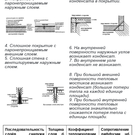
конденсата в покрытии.
паронепроницаемым
наружным слоем.
4. Сплошное покрытие с
6. На внутренней
паронепроницаемым
поверхности наружных углов
внешним слоем.
возникает конденсат.
5. Сплошная стена с
7. Во внутреннем угле
вентилируемым наружным
конденсат не возникает.
слоем.
8. При большой внешней
поверхности тепловых
мостиков возникает
конденсат (большие потери
тепла на каждой единице
площади).
9. При большой внутренней
поверхности тепловых
мостиков значительно
снижается потеря тепла с
единицы площади.
Последовательность
Толщина
Коэффициент
Сопротивление
слоёв снаружи
слоя
d
,
теплоизоляции
диффузии μ
d
,