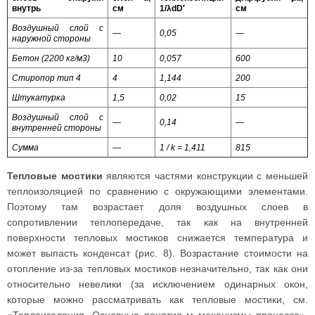
внутрь
см
1/λ
dD′
см
Воздушный слой с
—
0,05
—
наружной стороны
Бетон (2200 кг/м3)
10
0,057
600
Стиропор тип 4
4
1,144
200
Штукатурка
1,5
0,02
15
Воздушный слой с
—
0,14
—
внутренней стороны
Сумма
—
1 /
k
= 1,411
815
Тепловые мостики
являются частями конструкции с меньшей
теплоизоляцией по сравнению с окружающими элементами.
Поэтому там возрастает доля воздушных слоев в
сопротивлении теплопередаче, так как на внутренней
поверхности тепловых мостиков снижается температура и
может выпасть конденсат (рис. 8). Возрастание стоимости на
отопление из-за тепловых мостиков незначительно, так как они
относительно невелики (за исключением одинарных окон,
которые можно рассматривать как тепловые мостики, см.