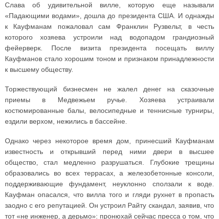
Слава об удивительной вилле, которую еще называли
«Падающими водами», дошла до президента США. И однажды
к Кауфманам пожаловал сам Франклин Рузвельт, в честь
которого хозяева устроили над водопадом грандиозный
фейерверк. После визита президента посещать виллу
Кауфманов стало хорошим тоном и признаком принадлежности
к высшему обществу.
Торжествующий бизнесмен не жалел денег на сказочные
приемы в Медвежьем ручье. Хозяева устраивали
костюмированные балы, велосипедные и теннисные турниры,
ездили верхом, нежились в бассейне.
Однако через некоторое время дом, принесший Кауфманам
известность и открывший перед ними двери в высшее
общество, стал медленно разрушаться. Глубокие трещины
образовались во всех террасах, а железобетонные консоли,
поддерживающие фундамент, неуклонно сползали к воде.
Кауфман опасался, что вилла того и гляди рухнет в пропасть
заодно с его репутацией. Он устроил Райту скандал, заявив, что
тот «не инженер, а дерьмо»: пронюхай сейчас пресса о том, что