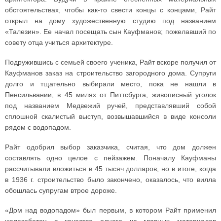
обстоятельствах, чтобы как-то свести концы с концами, Райт
открыл на дому художественную студию под названием
«Талезин». Ее начал посещать сын Кауфманов; пожелавший по
совету отца учиться архитектуре.
Подружившись с семьей своего ученика, Райт вскоре получил от
Кауфманов заказ на строительство загородного дома. Супруги
долго и тщательно выбирали место, пока не нашли в
Пенсильвании, в 45 милях от Питтсбурга, живописный уголок
под названием Медвежий ручей, представлявший собой
сплошной скалистый выступ, возвышавшийся в виде консоли
рядом с водопадом.
Райт одобрил выбор заказчика, считая, что дом должен
составлять одно целое с пейзажем. Поначалу Кауфманы
рассчитывали вложиться в 45 тысяч долларов, но в итоге, когда
в 1936 г. строительство было закончено, оказалось, что вилла
обошлась супругам втрое дороже.
«Дом над водопадом» был первым, в котором Райт применил
железобетон в качестве одного из главных материалов