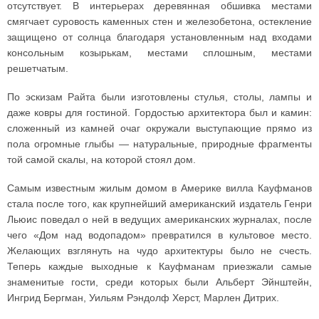
отсутствует. В интерьерах деревянная обшивка местами
смягчает суровость каменных стен и железобетона, остекление
защищено от солнца благодаря установленным над входами
консольным козырькам, местами сплошным, местами
решетчатым.
По эскизам Райта были изготовлены стулья, столы, лампы и
даже ковры для гостиной. Гордостью архитектора был и камин:
сложенный из камней очаг окружали выступающие прямо из
пола огромные глыбы — натуральные, природные фрагменты
той самой скалы, на которой стоял дом.
Самым известным жилым домом в Америке вилла Кауфманов
стала после того, как крупнейший американский издатель Генри
Льюис поведал о ней в ведущих американских журналах, после
чего «Дом над водопадом» превратился в культовое место.
Желающих взглянуть на чудо архитектуры было не счесть.
Теперь каждые выходные к Кауфманам приезжали самые
знаменитые гости, среди которых были Альберт Эйнштейн,
Ингрид Бергман, Уильям Рэндолф Херст, Марлен Дитрих.