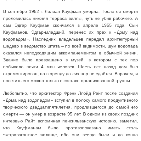
В сентябре 1952 г. Лилиан Кауфман умерла. После ее смерти
проломилась нижняя терраса виллы, чуть не убив рабочего. А
сам Эдгар Кауфман скончался в апреле 1955 года. Сын
Кауфманов, Эдгар-младший, перенес их прах к «Дому над
водопадом». Наследник владельцев передал архитектурный
шедевр в ведомство штата – по всей видимости, шум водопада
оказался неподходящим аккомпанементом в обычной жизни.
Здание было превращено в музей, в котором с тех пор
побывало почти 4 млн человек. Шесть лет назад дом был
отремонтирован, но в аренду до сих пор не сдаётся. Впрочем, и
посетить его можно только в составе организованной группы.
Любопытно, что архитектор Фрэнк Ллойд Райт после создания
«Дома над водопадом» вступил в полосу самого продуктивного
творческого двадцатипятилетия, продлившегося до самой его
смерти — он умер в возрасте 95 лет. В одном из своих поздних
интервью Райт, вспоминая пенсильванскую историю, заметил,
что Кауфманам было противопоказано иметь столь
экстравагантное жилище, ибо они всегда были и до конца