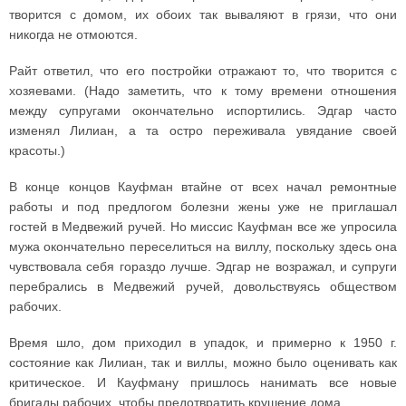
творится с домом, их обоих так вываляют в грязи, что они
никогда не отмоются.
Райт ответил, что его постройки отражают то, что творится с
хозяевами. (Надо заметить, что к тому времени отношения
между супругами окончательно испортились. Эдгар часто
изменял Лилиан, а та остро переживала увядание своей
красоты.)
В конце концов Кауфман втайне от всех начал ремонтные
работы и под предлогом болезни жены уже не приглашал
гостей в Медвежий ручей. Но миссис Кауфман все же упросила
мужа окончательно переселиться на виллу, поскольку здесь она
чувствовала себя гораздо лучше. Эдгар не возражал, и супруги
перебрались в Медвежий ручей, довольствуясь обществом
рабочих.
Время шло, дом приходил в упадок, и примерно к 1950 г.
состояние как Лилиан, так и виллы, можно было оценивать как
критическое. И Кауфману пришлось нанимать все новые
бригады рабочих, чтобы предотвратить крушение дома.