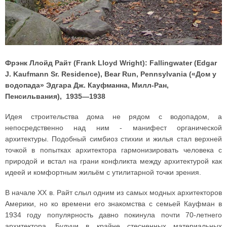
Фрэнк Ллойд Райт (Frank Lloyd Wright): Fallingwater (Edgar
J. Kaufmann Sr. Residence), Bear Run, Pennsylvania («Дом у
водопада» Эдгара Дж. Кауфманна, Милл-Ран,
Пенсильвания), 1935—1938
Идея строительства дома не рядом с водопадом, а
непосредственно над ним - манифест органической
архитектуры. Подобный симбиоз стихии и жилья стал верхней
точкой в попытках архитектора гармонизировать человека с
природой и встал на грани конфликта между архитектурой как
идеей и комфортным жильём с утилитарной точки зрения.
В начале XX в. Райт слыл одним из самых модных архитекторов
Америки, но ко времени его знакомства с семьей Кауфман в
1934 году популярность давно покинула почти 70-летнего
архитектора. Будучи в крайне стесненных материальных