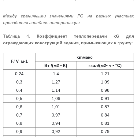
Между граничными значениями FG на разных участках
проводится линейная интерполяция.
Таблица 4.
Коэффициент теплопередачи kG для
ограждающих конструкций здания, примыкающих к грунту:
kmмакс
F/ V, м-1
Вт /(м2 • К)
ккал/(м2• ч • °С)
0,24
1,4
1,21
0,3
1,27
1,09
0,4
1,14
0,98
0,5
1,06
0,91
0,6
1,01
0,87
0,7
0,97
0,84
0,8
0,94
0,81
0,9
0,92
0,79