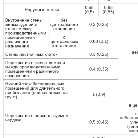
0,55
0,65
Наружные стены
(0,5)
(0,55)
Внутренние стены
без
жилых зданий и
центрального
0,3 (0,25)
стены между
отопления
производственными
с
помещениями
центральным
0,08 (0,1)
различного
отоплением
назначения
ве
Стены лестничных клеток
0,3 (0,25)
Перекрытия в жилых домах и
между производственными
0,4 (0,35)
помещениями различного
назначения
Нижний этаж бесподвальных
помещений для длительного
пребывания (опирающихся на
1 (0,9)
грунт)
в це
н
Перекрытия в неиспользуемом
неблаго
чердаке
0,5 (0,45)
уча
(теп
мост