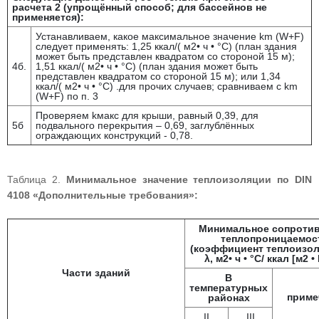
расчета 2 (упрощённый способ; для бассейнов не
применяется):
Устанавливаем, какое максимальное значение km (W+F)
следует применять: 1,25 ккал/( м2• ч • °С) (план здания
может быть представлен квадратом со стороной 15 м);
4б.
1,51 ккал/( м2• ч • °С) (план здания может быть
представлен квадратом со стороной 15 м); или 1,34
ккал/( м2• ч • °С) .для прочих случаев; сравниваем с km
(W+F) по п. 3
Проверяем kмакс для крыши, равный 0,39, для
5б
подвального перекрытия – 0,69, заглублённых
ограждающих конструкций - 0,78.
Таблица 2.
Минимальное значение теплоизоляции по DIN
4108 «Дополнительные требования»:
Минимальное сопроти
теплопроницаемос
(коэффициент теплоизол
λ, м2• ч • °С/ ккал [м2 • 
Части зданий
В
температурных
приме
районах
II
III