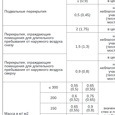
1 (0,9)
в це
н
Подвальные перекрытия
неблаго
0,5 (0,45)
уча
(теп
мост
2 (1,75)
в це
Перекрытия, ограждающие
н
помещения для длительного
неблаго
пребывания от наружного воздуха
уча
снизу
1,5 (1,3)
(теп
мост
в це
Перекрытия, ограждающие
н
помещения для длительного
неблаго
пребывания от наружного воздуха
0,9 (0,8)
уча
сверху
(теп
мост
0,55
0,65
≤ 300
(0,5)
(0,55)
0,6
0,75
200
(0,52)
(0,65)
0,65
0,9
значен
150
(0,55)
(0,8)
стен и 
Масса в кг/ м2