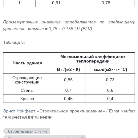
1
0,91
0,78
Промежуточные значения определяются по следующему
уравнению: kmмакс = 0,75 + 0,155 (1/ (F/ V).
Таблица 5:
Максимальный коэффициент
теплопередачи
Часть здания
Вт /(м2 • К)
ккал/(м2• ч • °С)
Ограждающие
0,85
0,73
конструкции
Стены
0,7
0,6
Крыша
0,45
0,4
Эрнст Нойферт
. «Строительное проектирование» / Ernst Neufert
"BAUENTWURFSLEHRE"
Строительная физика