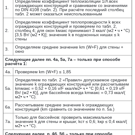
Определяем коэффициент теплоизоляции 1/Λ всех
ограждающих конструкций и сравниваем со значениями
1.
по DIN 4108 (табл. 2). При расчёте последний столбец
табл. 2 может оказаться неиспользованным
Определяем коэффициент теплопроводности k всех
ограждающих конструкций и проверяем по табл. 2,
2.
столбец 4; для окон kмакс принимают 3 ккал/ (м2 • ч • °С)
[3,5 Вт/ (м2 • К)]; значение k в подоконных нишах ≤ k
стены
Определяем среднее значение km (W+F) для стены +
3.
окно
Следующие далее пп. 4а, 5а, 7а – только при способе
расчёта 1:
4а.
Проверяем km (W+F) ≤ 1,85
Определяем по табл. 2 «Правил» допускаемое среднее
значение k ограждающих конструкций или рассчитываем
5а.
kmмакс = 0,52 + 0,16 v/F ккал/м2• ч • °С [0,61 + 0,19 v/F
Вт/ (м2 • К)], для бассейнов всегда kmмакс = 0,73 ккал/(
м2• ч • °С).
Рассчитываем среднее значение k ограждающих
6а.
конструкций (km сравнить со значением по п. 5а.)
Только для бассейнов: проверить максимальное
7а.
значение k для стены и крыши; kст ≤ 0,6; kкр ≤ 0,4 ккал/(
м2• ч • °С).
Следующие далее п. 4б, 5б – только при способе