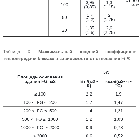
с неб
0,95
1,3
100
мас
(0,85)
(1,15)
1,4
2
50
(1,2)
(1,75)
1,35
2,6
20
(1,6)
(2,25)
Таблица 3.
Максимальный средний коэффициент
теплопередачи kmмакс в зависимости от отношения F/ V:
kG
Площадь основания
здания FG, м2
Вт /(м2 •
ккал/(м2• ч •
К)
°С)
≤ 100
2,2
1,9
100 < FG ≤ 200
1,7
1,47
200 < FG ≤ 500
1,4
1,21
500 < FG ≤ 1000
1,2
1,03
1000 < FG ≤ 2000
0,9
0,78
> 2000
0,6
0,52