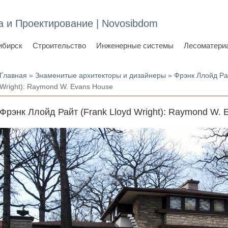
а и Проектирование | Novosibdom
ибирск
Строительство
Инженерные системы
Лесоматери
Вы здесь
Главная
»
Знаменитые архитекторы и дизайнеры
»
Фрэнк Ллойд Рай
Wright): Raymond W. Evans House
Фрэнк Ллойд Райт (Frank Lloyd Wright): Raymond W. 