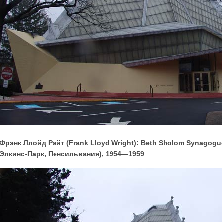
Фрэнк Ллойд Райт (Frank Lloyd Wright): Beth Sholom Synagogue
Элкинс-Парк, Пенсильвания), 1954—1959