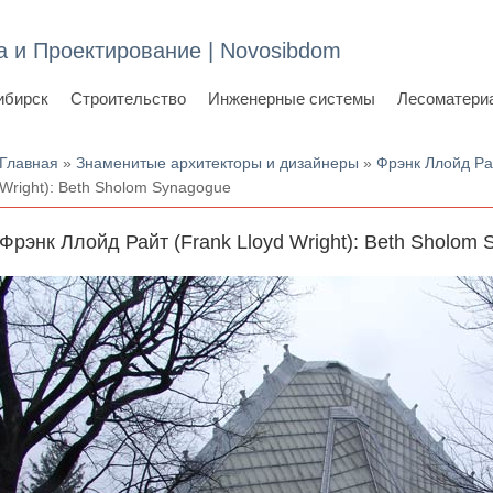
а и Проектирование | Novosibdom
ибирск
Строительство
Инженерные системы
Лесоматери
Вы здесь
Главная
»
Знаменитые архитекторы и дизайнеры
»
Фрэнк Ллойд Рай
Wright): Beth Sholom Synagogue
Фрэнк Ллойд Райт (Frank Lloyd Wright): Beth Sholom